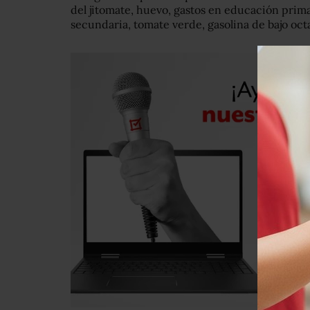
del jitomate, huevo, gastos en educación primar
secundaria, tomate verde, gasolina de bajo oct