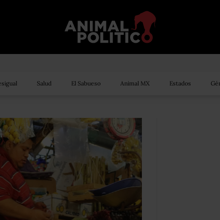
sigual
Salud
El Sabueso
Animal MX
Estados
Gén