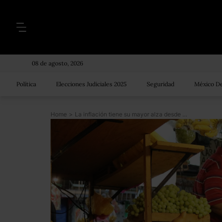
08 de agosto, 2026
Política
Elecciones Judiciales 2025
Seguridad
México De
Home
>
La inflación tiene su mayor alza desde 2015: llega a 2.97% anual