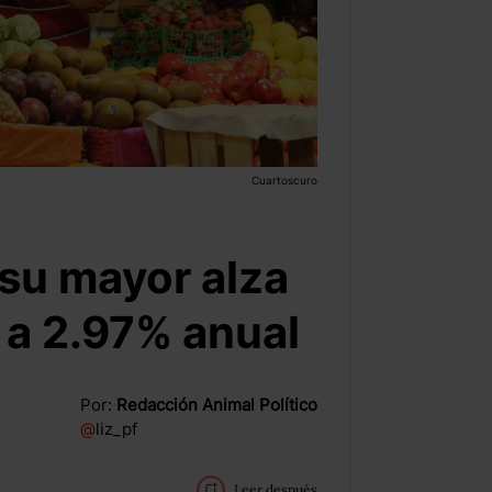
Cuartoscuro
 su mayor alza
 a 2.97% anual
Por:
Redacción Animal Político
@
liz_pf
Leer después