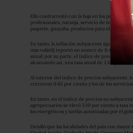
Ello contrarrestó con la baja en los precios de
profesionales, naranja, servicio de telefonía móv
paquete, guayaba, productos para el cabello, t
En tanto, la inflación subyacente (que elimina 
más volátil) reportó un avance de 0.48 por cie
anual; por su parte, el índice de precios no s
alcanzando así, una tasa anual de 2.65 por cien
Al interior del índice de precios subyacente, l
crecieron 0.65 por ciento y los de los servicios
En tanto, en el índice de precios no subyacent
agropecuarios se elevó 3.10 por ciento a tasa 
los energéticos y tarifas autorizadas por el go
Detalló que las localidades del país con mayor
Ciudad Acuña, Coahuila; Iguala, Guerrero; Mat