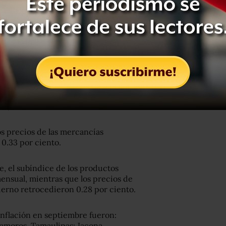
 gas doméstico LP, servicios
il, plátanos, servicios turísticos en
elevisores y manzanas, abundó.
los bienes y servicios con un precio
nto mensual y de 3.07 por ciento
ubyacente incrementó 1.04 por ciento,
to, informó el INEGI.
os precios de las mercancías
 0.33 por ciento.
e, el subíndice de los productos
mensual, mientras que los precios de
bierno retrocedieron 0.28 por ciento.
 inflación en septiembre fueron:
amoros, Tamaulipas; Jacona,