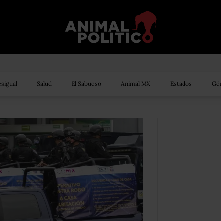
sigual
Salud
El Sabueso
Animal MX
Estados
Gén