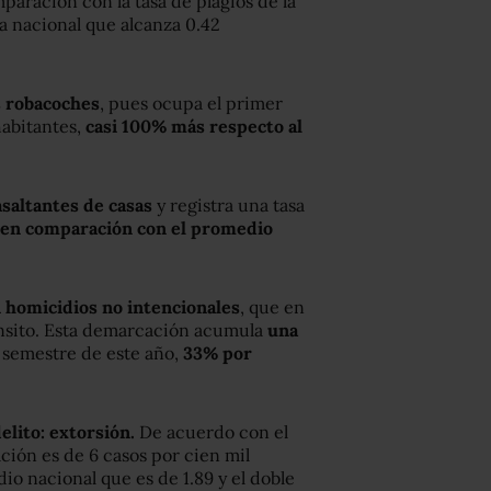
mparación con la tasa de plagios de la
la nacional que alcanza 0.42
s robacoches
, pues ocupa el primer
habitantes,
casi 100% más respecto al
asaltantes de casas
y registra una tasa
en comparación con el promedio
n homicidios no intencionales
, que en
ánsito. Esta demarcación acumula
una
 semestre de este año,
33% por
elito: extorsión.
De acuerdo con el
ción es de 6 casos por cien mil
o nacional que es de 1.89 y el doble