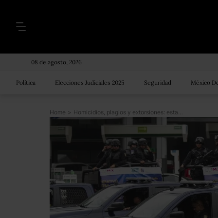
08 de agosto, 2026
Política
Elecciones Judiciales 2025
Seguridad
México De
Home
>
Homicidios, plagios y extorsiones: estas son las delegaciones más peligrosas de la CDMX