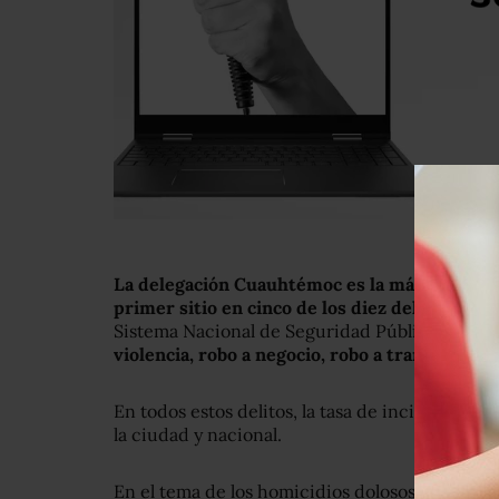
La delegación Cuauhtémoc es la más peligrosa
primer sitio en cinco de los diez delitos
que r
Sistema Nacional de Seguridad Pública (SESNS
violencia, robo a negocio, robo a transeúnte y
En todos estos delitos, la tasa de incidencia 
la ciudad y nacional.
En el tema de los homicidios dolosos,
la demar