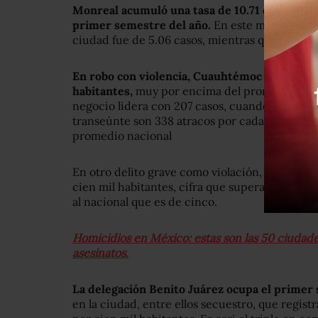
Monreal acumuló una tasa de 10.71 crímenes p
primer semestre del año.
En este mismo perio
ciudad fue de 5.06 casos, mientras que la nacio
En robo con violencia, Cuauhtémoc registra c
habitantes,
muy por encima del promedio nacion
negocio lidera con 207 casos, cuando el promed
transeúnte son 338 atracos por cada cien mil h
promedio nacional
En otro delito grave como violación, Cuauhtém
cien mil habitantes, cifra que supera al promed
al nacional que es de cinco.
Homicidios en México: estas son las 50 ciuda
asesinatos.
La delegación Benito Juárez ocupa el primer s
en la ciudad, entre ellos secuestro, que regist