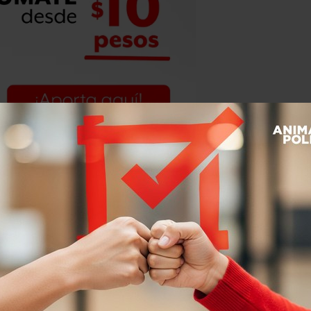
 de la ciudad en 2016
, pues
ocupa el
eporta el Secretariado Ejecutivo del
P):
homicidios dolosos, robo con
 violación.
es aún más elevada que el promedio de
cación que gobierna Ricardo