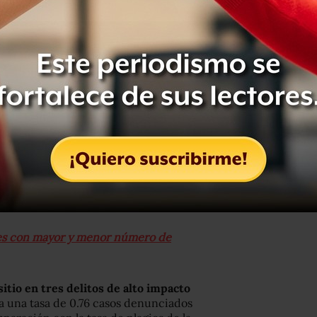
or cada cien mil habitantes en el
do la tasa de homicidios en toda la
nal fue de 7.7 casos
asi 262 robos por cien mil
al que es de 75 casos; el robo a
io en el país es de 26. En robo a
abitantes, trece veces más que el
oc tiene una tasa de 6.2 casos por
io de la ciudad, que son 3.09 casos y
des con mayor y menor número de
itio en tres delitos de alto impacto
ra una tasa de 0.76 casos denunciados