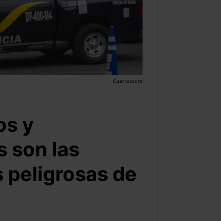
Cuartoscuro
os y
s son las
 peligrosas de