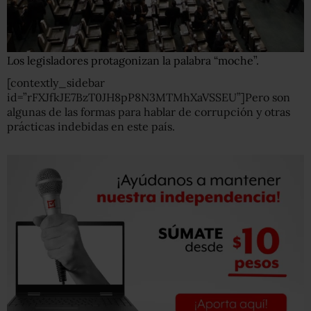
Los legisladores protagonizan la palabra “moche”.
[contextly_sidebar
id=”rFXJfkJE7BzT0JH8pP8N3MTMhXaVSSEU”]Pero son
algunas de las formas para hablar de corrupción y otras
prácticas indebidas en este país.