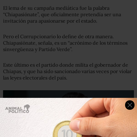
El lema de su campaña mediática fue la palabra
“Chiapasiónate”, que oficialmente pretendía ser una
invitación para apasionarse por el estado.
Pero el Corrupcionario lo define de otra manera.
Chiapasiónate, señala, es un “acrónimo de los términos
sinvergüenza y Partido Verde”.
Este último es el partido donde milita el gobernador de
Chiapas, y que ha sido sancionado varias veces por violar
las leyes electorales del país.