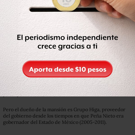
El gobierno del presidente Enrique Peña ha enfrentado
varios escándalos de corrupción.
O la
“Casa Blanca”
, otro término incluido en el
diccionario y que se refiere a la mansión de Angélica
Rivera, esposa del presidente Enrique Peña Nieto.
Oficialmente la propiedad, valuada en US$27 millones,
fue comprada por la primera dama con la indemnización
que recibió por su trabajo como actriz en Televisa, la
principal televisora de México.
Pero el dueño de la mansión es Grupo Higa, proveedor
del gobierno desde los tiempos en que Peña Nieto era
gobernador del Estado de México (2005-2011).