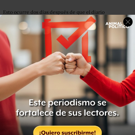
Esto ocurre dos días después de que el diario
estadounidense
The Wall Street Journal
publicara que
Obrador omitió de su declaración 3de3 dos
departamentos en la Ciudad de México a su nombre
.
López Obrador calificó el reporte como una “calumnia”, y
agregó que “
aunque es un periódico especializado en
finanzas
, muy famoso en el mundo, también
aplica la
máxima del hampa del periodismo de que ‘la calumnia
cuando no mancha, tizna’
“.