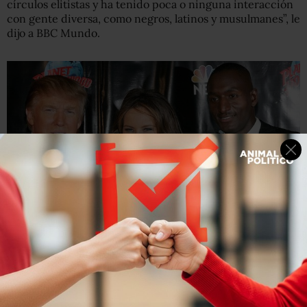
círculos elitistas y ha tenido poca o ninguna interacción
con gente diversa, como negros, latinos y musulmanes”, le
dijo a BBC Mundo.
Randal Pinkett fue el único afroestadounidense en ganar
el reality show “The Apprentice” en 2005.
Pinkett, Christie, Don Lemon, presentador negro de la
cadena CNN, y el propio presidente de EE.UU., Barack
Obama, figuran entre los críticos al discurso del