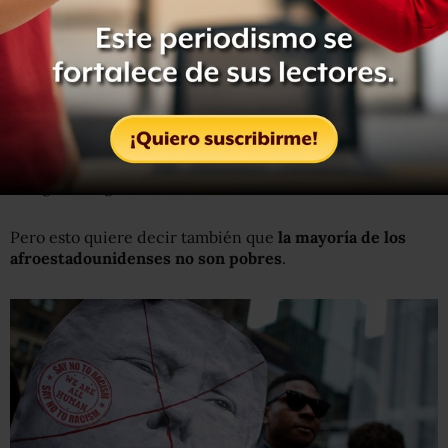
republicano hacia los negros.
¿Es cierto lo que dice Trump sobre la
comunidad negra?
El 26% de las familias negras vive en niveles de pobreza,
mientras que el 15% de la población general entra en esta
categoría, según cifras del censo de EE.UU. de 2015.
Pero esto quiere decir también que
la mayoría de los
afroestadounidenses no son pobres
.