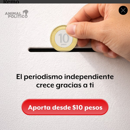
Remo
Kenia Lechuga terminó en la sexta posición de la
semifinal A/B 1 de un par de remos cortos femenino.
La mexicana se ubicó entre las mejores 12 de su
disciplina, pero cronometró 8:14.76 minutos en los dos
kilómetros de recorrido; mientras que las primeras tres y
clasificadas a la pelea por las medallas fueron la
australiana Kimberley Brennan (7:47.88 minutos), la
neozelandesa Emma Twigg (7:48.20) y la suiza Jeannine
Gmelin (7:49.83), la tercera con casi 25 de segundos de
ventaja sobre la mexicana.
Este sábado a las 8:20 horas Kenia competirá por última
vez.
#ViveRioXCONADE
Finaliza
@kenialechuga
6a en su
semifinal y queda fuera de la posibilidad de medalla
#Remo
pic.twitter.com/LeQyJkhiNd