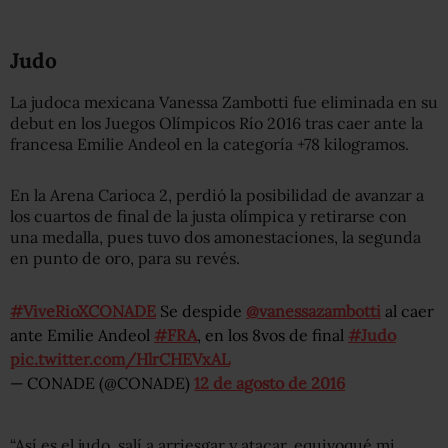
Judo
La judoca mexicana Vanessa Zambotti fue eliminada en su
debut en los Juegos Olímpicos Río 2016 tras caer ante la
francesa Emilie Andeol en la categoría +78 kilogramos.
En la Arena Carioca 2, perdió la posibilidad de avanzar a
los cuartos de final de la justa olímpica y retirarse con
una medalla, pues tuvo dos amonestaciones, la segunda
en punto de oro, para su revés.
#ViveRioXCONADE
Se despide
@vanessazambotti
al caer
ante Emilie Andeol
#FRA
, en los 8vos de final
#Judo
pic.twitter.com/HlrCHEVxAL
— CONADE (@CONADE)
12 de agosto de 2016
“Así es el judo, salí a arriesgar y atacar, equivoqué mi