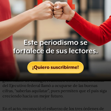
energética, que permite la libre importación de este
combustible, el precio se reduce pues permite la libre
competencia, con lo que el precio de un cilindro de gas
LP que costaba 290 pesos, ahora tendrá un precio del
orden de los 260 pesos.
Mencionó que a
demás la tarifa de luz eléctrica sólo se
incrementó para ciertos sectores
, como la industria y el
comercio, grandes consumidores en esta etapa del año,
pero la tarifa que paga 99 por ciento de la población no
ha tenido incremento, por el contrario, desde que entró
en vigor la reforma se ha reducido casi 10 por ciento.
Acompañado por integrantes de su gabinete y el
gobernador de Hidalgo, Francisco Olvera Ruiz, el titular
del Ejecutivo federal llamó a ocuparse de las buenas
cifras, “saberlas aquilatar”, pues permiten que el país siga
creciendo hacia un mejor futuro.
En el acto, reconoció el esfuerzo de los tres órdenes de