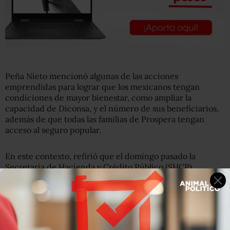
Peña Nieto mencionó algunas de las acciones
emprendidas para lograr que los mexicanos tengan
condiciones de mayor bienestar, como ampliar la
capacidad de Diconsa, y el número de sus beneficiarios,
además de que todas las familias de Prospera tengan
acceso al seguro popular.
En este contexto, refirió que el domingo pasado la
Secretaría de Hacienda y Crédito Público (SHCP)
anunció una
determinación para reducir la tarifa del
gas LP
, que consumen aproximadamente 90 millones de
mexicanos.
Como resultado de la instrumentación de la reforma