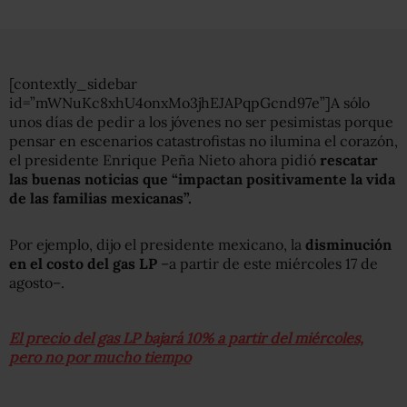
[contextly_sidebar
id=”mWNuKc8xhU4onxMo3jhEJAPqpGcnd97e”]A sólo
unos días de pedir a los jóvenes no ser pesimistas porque
pensar en escenarios catastrofistas no ilumina el corazón,
el presidente Enrique Peña Nieto ahora pidió
rescatar
las buenas noticias que “impactan positivamente la vida
de las familias mexicanas”.
Por ejemplo, dijo el presidente mexicano, la
disminución
en el costo del gas LP
–a partir de este miércoles 17 de
agosto–.
El precio del gas LP bajará 10% a partir del miércoles,
pero no por mucho tiempo