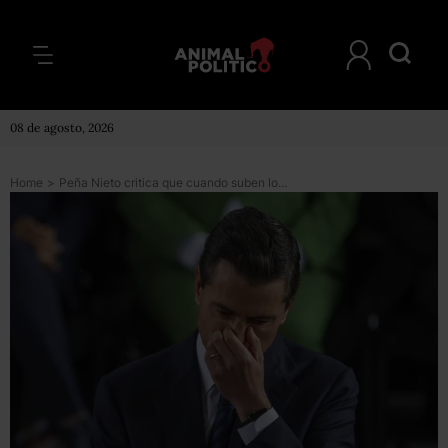
08 de agosto, 2026
Home
>
Peña Nieto critica que cuando suben los servicios es nota de todos los días, pero no cuando bajan