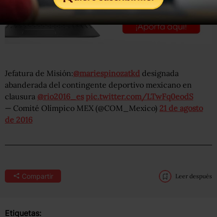
Jefatura de Misión:
@mariespinozatkd
designada
abanderada del contingente deportivo mexicano en
clausura
@rio2016_es
pic.twitter.com/LTwFq0eodS
— Comité Olímpico MEX (@COM_Mexico)
21 de agosto
de 2016
Compartir
Leer después
Etiquetas: