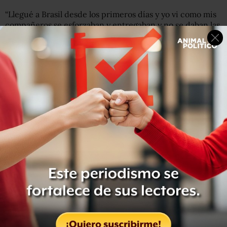
“Llegué a Brasil desde los primeros días y yo vi como mis
compañeros se esforzaban y entregaban y no se daban las
medallas al inicio, pero estoy contenta por todo lo que
hizo delegación. Me siento feliz por el trabajo que
hicimos como equipo”, dijo Espinoza sobre su
participación en Río, de acuerdo con
Reforma.
“Para mí fue algo muy personal el estar en tres Olímpicos
y ahora tener las tres medallas, yo no buscaba hacer
historia quería alcanzar mi sueño y ahora estoy contenta
por ello”, agregó.