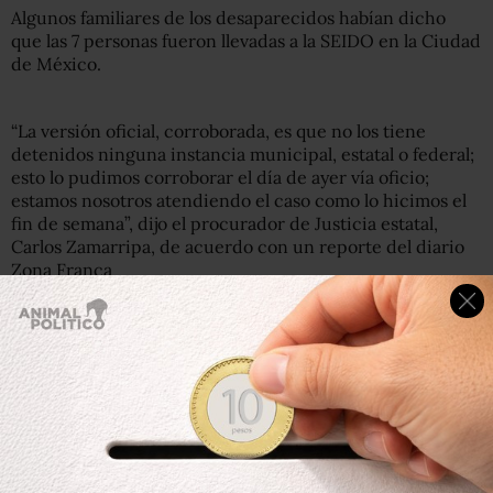
Algunos familiares de los desaparecidos habían dicho
que las 7 personas fueron llevadas a la SEIDO en la Ciudad
de México.
“La versión oficial, corroborada, es que no los tiene
detenidos ninguna instancia municipal, estatal o federal;
esto lo pudimos corroborar el día de ayer vía oficio;
estamos nosotros atendiendo el caso como lo hicimos el
fin de semana”, dijo el procurador de Justicia estatal,
Carlos Zamarripa, de acuerdo con un reporte del diario
Zona Franca
Diarios locales reportaron que el pasado viernes 19 de
agosto
siete personas fueron secuestradas
cuando
estaban e
n una vulcanizadora en la comunidad de Cerro
Gordo, en Salamanca.