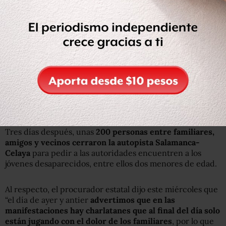
Tres días después, unas
200 personas entre familiares,
amigos y vecinos cerraron la autopista Salamanca-
Celaya
para pedir a las autoridades encuentren a los
jóvenes desaparecidos, entre ellos dos menores de edad.
Al respecto, el procurador estatal dijo este miércoles que
“el día de ayer y antier
advertimos que en las
manifestaciones hay charlatanes que al final del día solo
están jugando con el dolor de los familiares
, por lo que