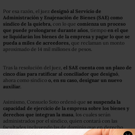
Por esa razón, el juez
designó al Servicio de
Administración y Enajenación de Bienes (SAE) como
síndico de la quiebra,
con lo que
comienza un proceso
que puede prolongarse durante años
, tiempo
en el que
se liquidarán los bienes de la empresa y pagar lo que se
pueda a miles de acreedores,
que reclaman un monto
aproximado de 14 mil millones de pesos.
Tras la resolución del juez,
el SAE cuenta con un plazo de
cinco días para ratificar al conciliador que designó
,
ahora como síndico
o, en su caso, designar un nuevo
auxiliar.
Asimismo, Consuelo Soto ordenó que
se suspenda la
capacidad de ejercicio de la empresa sobre los bienes y
derechos que integran la masa
, los cuales serán
administrados por el síndico, quien contará con las
facultades incluyendo las de dominio que en derecho
procedan.