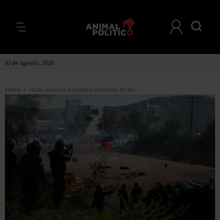
10 de agosto, 2026
Home
>
Hubo policías estatales armados en Nochixtlán desde el inicio del operativo: informe Gendarmería