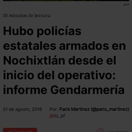
AFP
10
minutos
de lectura
Hubo policías
estatales armados en
Nochixtlán desde el
inicio del operativo:
informe Gendarmería
01 de agosto, 2016
Por:
Paris Martínez (@paris_martinez)
@
liz_pf
Compartir
Leer después