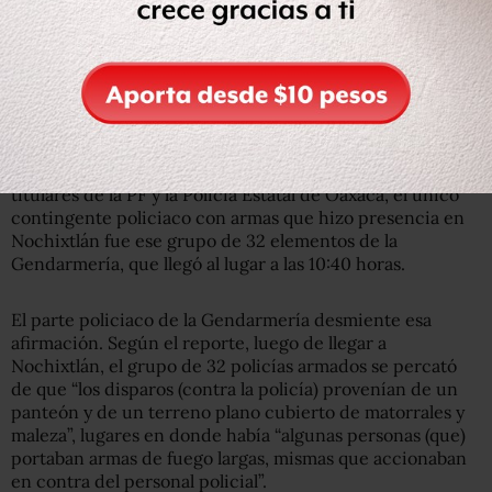
3.- Armados desde el principio
Según la primera versión oficial, presentada por los
titulares de la PF y la Policía Estatal de Oaxaca, el único
contingente policiaco con armas que hizo presencia en
Nochixtlán fue ese grupo de 32 elementos de la
Gendarmería, que llegó al lugar a las 10:40 horas.
El parte policiaco de la Gendarmería desmiente esa
afirmación. Según el reporte, luego de llegar a
Nochixtlán, el grupo de 32 policías armados se percató
de que “los disparos (contra la policía) provenían de un
panteón y de un terreno plano cubierto de matorrales y
maleza”, lugares en donde había “algunas personas (que)
portaban armas de fuego largas, mismas que accionaban
en contra del personal policial”.