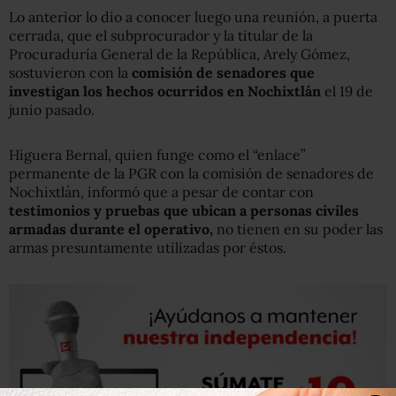
Lo anterior lo dio a conocer luego una reunión, a puerta
cerrada, que el subprocurador y la titular de la
Procuraduría General de la República, Arely Gómez,
sostuvieron con la
comisión de senadores que
investigan los hechos ocurridos en Nochixtlán
el 19 de
junio pasado.
Higuera Bernal, quien funge como el “enlace”
permanente de la PGR con la comisión de senadores de
Nochixtlán, informó que a pesar de contar con
testimonios y pruebas que ubican a personas civiles
armadas durante el operativo,
no tienen en su poder las
armas presuntamente utilizadas por éstos.