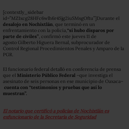
[contextly_sidebar
id=”MZ1xcg28HFc6wlh6r4Sjg2iuSMsgOftu”]Durante el
desalojo en Nochixtlán
, que terminó en un
enfrentamiento con la policía,
“sí hubo disparos por
parte de civiles”
, confirmó este jueves 11 de
agosto Gilberto Higuera Bernal, subprocurador de
Control Regional Procedimientos Penales y Amparo de la
PGR.
El funcionario federal detalló en conferencia de prensa
que el
Ministerio Público Federal
–que investiga el
asesinato de seis personas en ese municipio de Oaxaca–
cuenta con “testimonios y pruebas que así lo
muestran”.
El notario que certificó a policías de Nochixtlán es
exfuncionario de la Secretaría de Seguridad