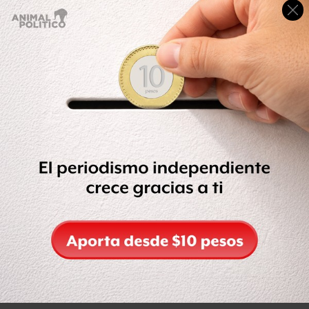
El subprocurador reconoció que
cuentan con 10 “ojivas”
de bala que se encontraban en los cuerpos de las seis
víctimas,
por lo cual realizan una serie de pruebas de
balística para determinar quién o quiénes fueron los
responsables de realizar los disparos.
Indicó que la PGR, instancia que atrajo las investigaciones
de los hechos desde principios de julio,
tiene en su
poder las armas de los policías que participaron en el
operativo
para tratar de establecer si alguna de éstas se
encuentra vinculada con la muerte de las seis personas y
las heridas provocadas a decenas más.