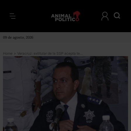
09 de agosto, 2026
Home
>
Veracruz: extitular de la SSP acepta tener propiedades millonarias y dice porqué las ocultó