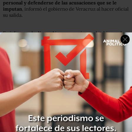
personal y defenderse de las acusaciones que se le
imputan
, informó el gobierno de Veracruz al hacer oficial
su salida.
En julio pasado, Yunes Linares acusó que el gobierno de
Javier Duarte busca pagar
al menos 72 millones de pesos
de deuda
a empresas ligadas a Arturo Bermúdez Zurita.
Este jueves,
el diario
Reforma
publicó que
el Bermúdez
posee por lo menos 19 inmuebles en México y Estados
Unidos,
además de que es socio o propietario de 24
empresas.