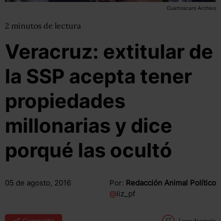
Cuartoscuro Archivo
2
minutos
de lectura
Veracruz: extitular de
la SSP acepta tener
propiedades
millonarias y dice
porqué las ocultó
05 de agosto, 2016
Por:
Redacción Animal Político
@
liz_pf
Compartir
Leer después