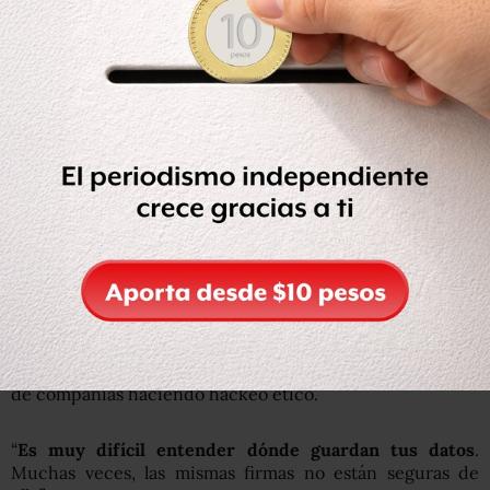
especialista en leyes de internet en la Universidad de
Bond en Australia, es que “siempre existe el riesgo de que
el país al que transfieran tus datos no tenga el mismo
nivel de protección que el tuyo”.
“Si tu información va a dar a otro país,
puede ser confuso
quién tiene acceso a ella, si los proveedores de la red o
las autoridades del lugar
“, explica.
A Benjamin Caudill, un asesor de ciberseguridad de
Rhino Security Labs en Seattle, también le inquieta la
manera en la que la información es almacenada.
“Nadie sabe bien cómo hacen la salchicha”, declara
Caudill, cuyo trabajo incluye poner a prueba las defensas
de compañías haciendo hackeo ético.
“
Es muy difícil entender dónde guardan tus datos
.
Muchas veces, las mismas firmas no están seguras de