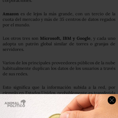
corporaciones.
Amazon
es de lejos la más grande, con un tercio de la
cuota del mercado y más de 35 centros de datos regados
por el mundo.
Los otros tres son
Microsoft, IBM
y
Google
, y cada uno
adopta un patrón global similar de torres o granjas de
servidores.
Varios de los principales proveedores públicos de la nube
habitualmente duplican los datos de los usuarios a través
de sus redes.
Esto significa que la información subida a la red, por
ejemplo en Estados Unidos, probablemente es transferida
en algún momento a servidores ubicados en grandes
ciudades del planeta, desde Sídney hasta Shanghái.
El problema con eso, señala Dan Svantesson, un