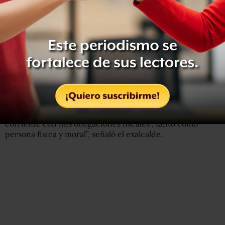
A través de su perfil de Facebook,
Silva Santos rechazó
las acusaciones en su contra, las cuales, dijo, son
totalmente falsas y difamatorias.
“Cuento en mi poder con la constancia donde se
aprueban mis cuentas públicas por parte del Congreso a
través de la Auditoría Superior, donde dan constancia
que no hubo irregularidades en mi ejercicio como
presidente municipal ( 2008-2010 ). ademas estoy al
corriente con mis obligaciones fiscales , tanto como
persona física y moral”, señaló el exalcalde.