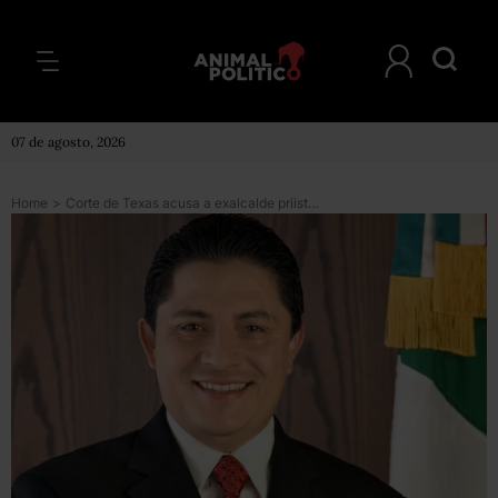
07 de agosto, 2026
Home
>
Corte de Texas acusa a exalcalde priista de enriquecimiento ilícito y le embarga 2.8 MDD