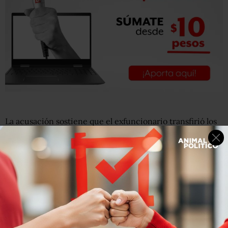
La acusación sostiene que el exfuncionario transfirió los
fondos a diversas cuentas bancarias estadunidenses, para
lo cual hizo declaraciones falsas y falsificó documentos.
Según las autoridades federales, Silva Santos utilizó luego
parte de los fondos para invertir en certificados de
depósito en Estados Unidos y en las Bermudas.
Actualmente Silva santos es fugitivo para las
autoridades de Estados Unidos.