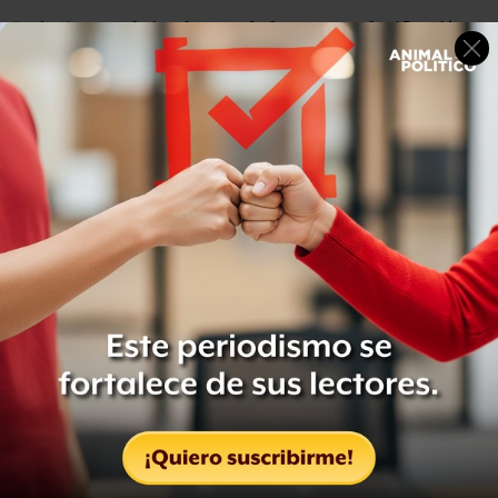
Es decir, que
el simple acto de hacer una planificación
mental durante el tiempo de viaje
hace
una gran
diferencia
.
Básicamente, quienes tienen mayores niveles de
autocontrol se pueden plantear preguntas en la mañana
como: ¿qué debo hacer hoy?, ¿cómo encaja eso en lo que
tengo que hacer esta semana?, ¿tendrá efectos en mis
objetivos de carrera?