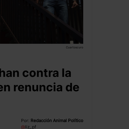
Cuartoscuro
an contra la
en renuncia de
Por:
Redacción Animal Político
@
liz_pf