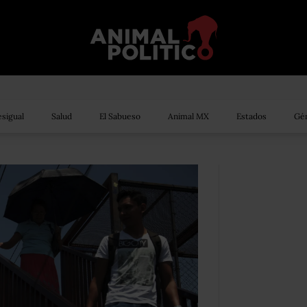
sigual
Salud
El Sabueso
Animal MX
Estados
Gén