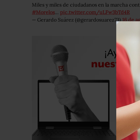
Miles y miles de ciudadanos en la marcha con
#Morelos
…
pic.twitter.com/uLFw3bTd4R
— Gerardo Suárez (@gerardosuarez73)
16 de a