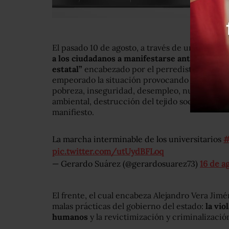
El pasado 10 de agosto, a través de un manifies
a los ciudadanos a manifestarse ante lo que l
estatal”
encabezado por el perredista Graco R
empeorado la situación provocando que Morelos
pobreza, inseguridad, desempleo, nulo creci
ambiental, destrucción del tejido social y cultu
manifiesto.
La marcha interminable de los universitarios
#
pic.twitter.com/utUydBFLoq
— Gerardo Suárez (@gerardosuarez73)
16 de a
El frente, el cual encabeza Alejandro Vera Jim
malas prácticas del gobierno del estado:
la vio
humanos
y la revictimización y criminalización