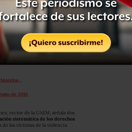
to, el
Frente Amplio Morelense llamó
lamaron la “incapacidad del gobierno
amírez, pues su malas decisiones “ha
 padezca violencia, injusticia,
miento económico, devastación
ral del estado”, señala el Frente en su
Morelos
…
gosto de 2016
énez, rector de la UAEM, señala dos
lación sistemática de los derechos
 de las víctimas de la violencia.