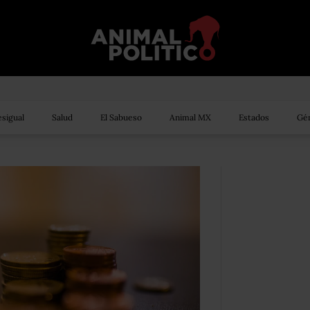
sigual
Salud
El Sabueso
Animal MX
Estados
Gén