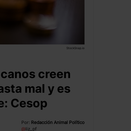
StockSnap.io
icanos creen
asta mal y es
e: Cesop
Por:
Redacción Animal Político
@
liz_pf