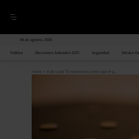
06 de agosto, 2026
Política
Elecciones Judiciales 2025
Seguridad
México De
Home
>
8 de cada 10 mexicanos creen que el gobierno gasta mal y es poco transparente: Cesop