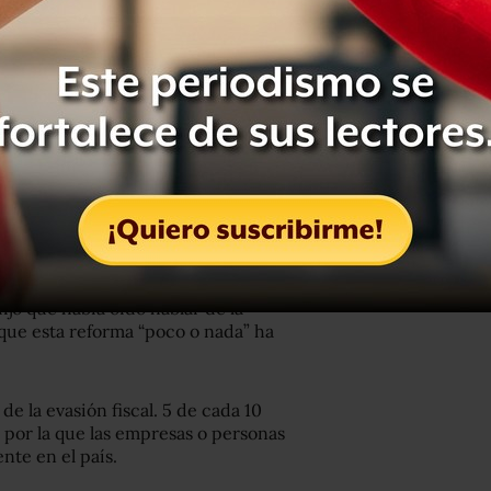
s señalaron que se debe dar prioridad
os.
ijo que había oído hablar de la
que esta reforma “poco o nada” ha
de la evasión fiscal. 5 de cada 10
n por la que las empresas o personas
nte en el país.