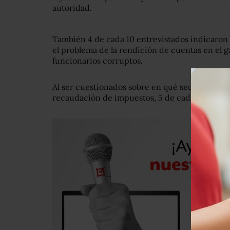
autoridad.
También 4 de cada 10 entrevistados indicaron
el problema de la rendición de cuentas en el ga
funcionarios corruptos.
Al ser cuestionados sobre en qué sectores se de
recaudación de impuestos, 5 de cada 10 dijero