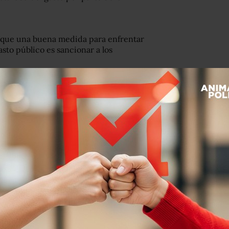
 que una buena medida para enfrentar
sto público es sancionar a los
be invertir el dinero de la
n que en educación y 3 en salud.