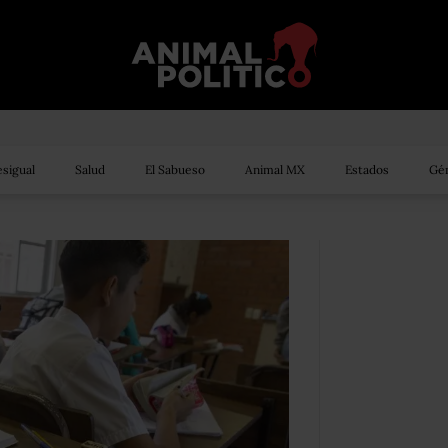
sigual
Salud
El Sabueso
Animal MX
Estados
Gén