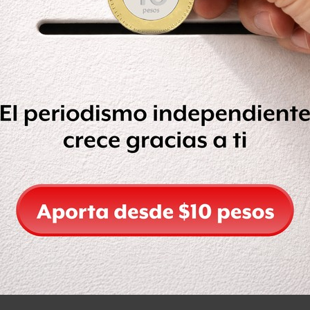
nglés, usar tecnologías de la
ivo que presentó la SEP
as personas se enteraron de la
 de Educación, y un 42% de los
mnos se les enseña inglés y
hijos no tienen enseñanza de inglés.