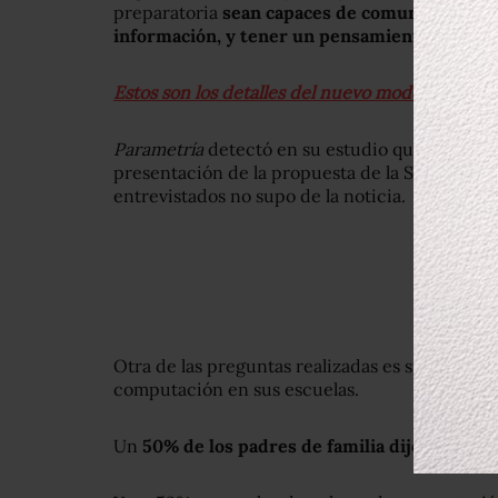
preparatoria
sean capaces de comunicarse en i
información, y tener un pensamiento crítico
.
Estos son los detalles del nuevo modelo educat
Parametría
detectó en su estudio que 58% de l
presentación de la propuesta de la Secretaría
entrevistados no supo de la noticia.
Otra de las preguntas realizadas es si a los alu
computación en sus escuelas.
Un
50% de los padres de familia dijo que sus 