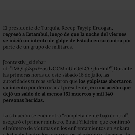
El presidente de Turquía, Recep Tayyip Erdogan,
regresó a Estambul, luego de que la noche del viernes
se inició un intento de golpe de Estado en su contra
por
parte de un grupo de militares.
[contextly_sidebar
id=”JMQIq5ZpxFz5sdvOCMmUhOeLCOj9nHmP”]Durante
las primeras horas de este sábado 16 de julio, las
autoridades turcas señalaron que
los golpistas abortaron
su intento
por derrocar al presidente,
en una acción que
dejó un saldo de al menos 161 muertos y mil 140
personas heridas.
La situación se encuentra “completamente bajo control”,
aseguró el primer ministro, Binali Yildirim, que confirmó
el número de víctimas en los enfrentamientos en Ankara
y Estambul entre los insurrectos, el ejército y decenas de