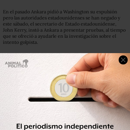
En el pasado Ankara pidió a Washington su expulsión
pero las autoridades estadounidenses se han negado y
este sábado, el secretario de Estado estadounidense,
John Kerry, instó a Ankara a presentar pruebas, al tiempo
que se ofreció a ayudarle en la investigación sobre el
intento golpista.
En la noche de este viernes (tiempo local), un grupo de
militares, que hasta ahora no se sabe quién los dirigía,
aseguró tener el control de Turquía
, tras posicionar
escuadrones de soldados en puntos estratégicos de
Estambul y Ankara, las dos principales ciudades del país.
Tras asegurar que habían tomado el control de Turquía,
los militares decretaron el toque de queda y la ley
marcial, y en un comunicado leído en la televisión estatal
aseguraron haber instalado en el gobierno a un “consejo
para la paz de la patria”.