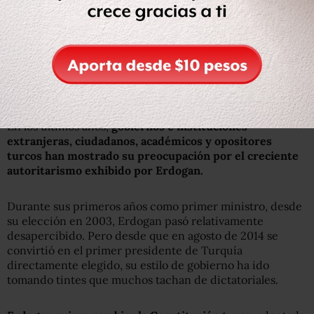
Ante ese escenario, miles de personas ignoraron el toque
de queda y salieron a protestar en apoyo a Erdogan,
algunos incluso saltando sobre los tanques en actitud
desafiante.
¿Qué motivó el golpe?
En los últimos años,
gobiernos e instituciones
extranjeras, ciudadanos, académicos y opositores
turcos han mostrado su preocupación por el creciente
autoritarismo exhibido por Erdogan.
Durante sus primeros años como primer ministro, desde
su elección en 2003, Erdogan pasó relativamente
desapercibido. Pero desde que en agosto de 2014 se
convirtió en el primer presidente de Turquía
directamente elegido, su estilo de gobierno ha ido
tomando tintes que muchos tachan de dictatoriales.