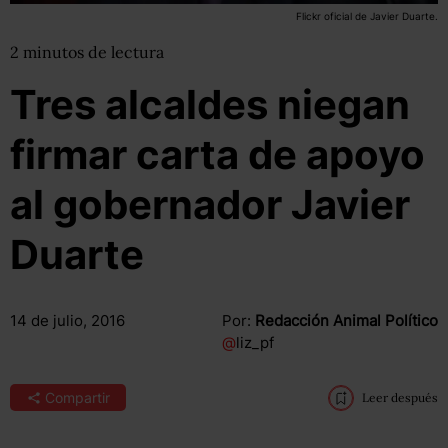
Flickr oficial de Javier Duarte.
2
minutos
de lectura
Tres alcaldes niegan
firmar carta de apoyo
al gobernador Javier
Duarte
14 de julio, 2016
Por:
Redacción Animal Político
@
liz_pf
Compartir
Leer después