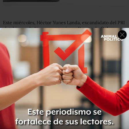
Este miércoles, Héctor Yunes Landa, excandidato del PRI
al gobierno de Veracruz acusó que Duarte de Ochoa
amenazó a los alcaldes para que firmaran la carta de
apoyo.
“He recibido muchas llamadas de presidentes
municipales a quienes amenazan
, de que firman un
desplegado dirigido al presidente de la República y al
secretario de Gobernación que se pretenden publicar en
un diario nacional o se atienen a las consecuencias.
El
gobierno del Estado está desbocado”, señaló el senador
con licencia
, de acuerdo con un reporte del diario
local
Cambio Digital
.
En la misiva los titulares de 128 ayuntamientos le
expresan su “absoluto respaldo al Gobernador de
Veracruz
, Javier Duarte de Ochoa, por todo el apoyo