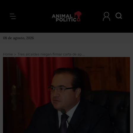
08 de agosto, 2026
Home
>
Tres alcaldes niegan firmar carta de apoyo al gobernador Javier Duarte