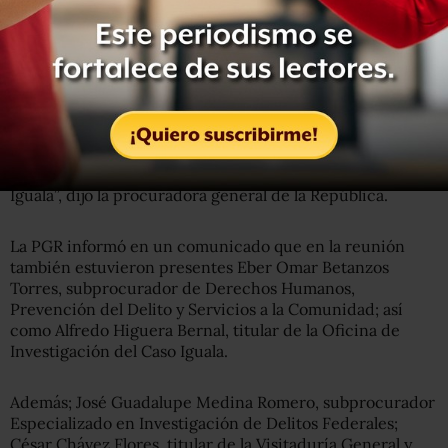
planteamientos de los familiares, en relación con el
desarrollo de las indagatorias y enfatizó su disposición
para seguir trabajando de manera cercana y conjunta,
tanto en los mecanismos de búsqueda como en los demás
aspectos de la indagatoria.
“Esta institución tiene y mantiene como su mayor
prioridad la investigación de los hechos ocurridos en
Iguala”, dijo la procuradora general de la República.
La PGR informó en un comunicado que en la reunión
también estuvieron presentes Eber Omar Betanzos
Torres, subprocurador de Derechos Humanos,
Prevención del Delito y Servicios a la Comunidad; así
como Alfredo Higuera Bernal, titular de la Oficina de
Investigación del Caso Iguala.
Además; José Guadalupe Medina Romero, subprocurador
Especializado en Investigación de Delitos Federales;
César Chávez Flores, titular de la Visitaduría General y