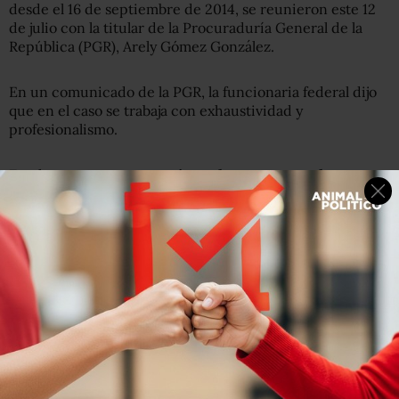
desde el 16 de septiembre de 2014, se reunieron este 12
de julio con la titular de la Procuraduría General de la
República (PGR), Arely Gómez González.
En un comunicado de la PGR, la funcionaria federal dijo
que en el caso se trabaja con exhaustividad y
profesionalismo.
En el encuentro se
expusieron los avances en las
distintas líneas de investigación
y se informó sobre las
acciones de búsqueda que se realizan
, contando con
instrumentos tecnológicos de punta.
Además,
se informó acerca de de los últimos avances en
la investigación
como son las diligencias practicadas a
raíz de las últimas detenciones de personas relacionadas
con el caso, el análisis exhaustivo en materia de telefonía
y los trabajos periciales en curso.
Gómez González escuchó con los diversos