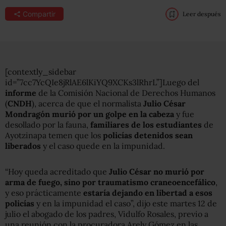
Compartir
Leer después
[contextly_sidebar
id=”7cc7YcQIe8jRlAE6lKiYQ9XCKs3lRhrL”]Luego del
informe
de la Comisión Nacional de Derechos Humanos
(
CNDH
), acerca de que el normalista
Julio César
Mondragón murió por un golpe en la cabeza
y fue
desollado por la fauna,
familiares de los estudiantes
de
Ayotzinapa temen que los
policías detenidos sean
liberados
y el caso quede en la impunidad.
“Hoy queda acreditado que
Julio César no murió por
arma de fuego, sino por traumatismo craneoencefálico
,
y eso prácticamente
estaría dejando en libertad a esos
policías
y en la impunidad el caso”, dijo este martes 12 de
julio el abogado de los padres, Vidulfo Rosales, previo a
una reunión con la procuradora Arely Gómez en las