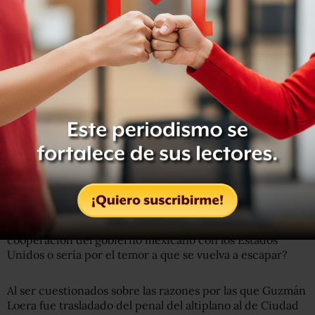
tiempo.
“Tanto la opción de considerar la extradición como un
acto de cooperación como el temor de que ‘el Chapo’ se
vuelva escapar tuvieron fuertes variaciones en enero de
este año, mes en que el narcotraficante fue capturado
por tercera vez en Los Mochis, Sinaloa.
“A inicios de 2016, 76% opinaba que la extradición era
ante el temor de un nuevo escape
, mientras un 19% lo
consideraba un acto de cooperación”, indica la encuesta.
En su opinión si se llegará a enviar a Joaquín “El Chapo”
Guzmán a los Estados Unidos, ¿sería un acto de
cooperación del gobierno mexicano con los Estados
Unidos o sería por el temor a que se vuelva a escapar?
Al ser cuestionados sobre las razones por las que Guzmán
Loera fue trasladado del penal del altiplano al de Ciudad