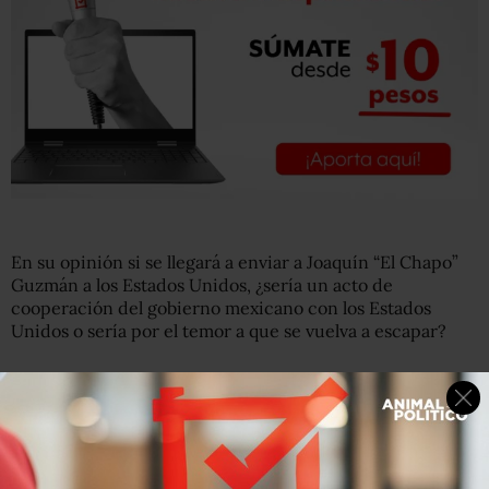
En su opinión si se llegará a enviar a Joaquín “El Chapo”
Guzmán a los Estados Unidos, ¿sería un acto de
cooperación del gobierno mexicano con los Estados
Unidos o sería por el temor a que se vuelva a escapar?
Lee: Poderoso con ‘El Chapo’ dentro o fuera de la cárcel:
así es el Cártel de Sinaloa.
Parametría destaca que la opinión de la sociedad
mexicana sobre la extradición ha cambiado con el