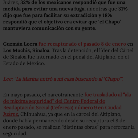
Juárez,
32% de los mexicanos respondió que fue una
medida para evitar una nueva fuga,
mientras que
31%
dijo que fue para facilitar su extradición y 18%
respondió que el objetivo era evitar que ‘el Chapo’
mantuviera comunicación con su gente.
Guzmán Loera
fue recapturado el pasado 8 de enero
en
Los Mochis, Sinaloa.
Tras la detención, el líder del Cártel
de Sinaloa fue internado en el penal del Altiplano, en el
Estado de México.
Lee: “La Marina entró a mi casa buscando al ‘Chapo’”.
En mayo pasado, el narcotraficante
fue trasladado al “ala
de máxima seguridad” del Centro Federal de
Readaptación Social (Cefereso) número 9 en Ciudad
Juárez
, Chihuahua, ya que en la cárcel del Altiplano,
donde había permanecido desde su recaptura el 8 de
enero pasado, se realizan “distintas obras” para reforzar la
seguridad.