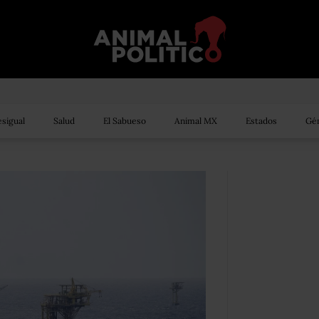
sigual
Salud
El Sabueso
Animal MX
Estados
Gén