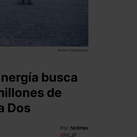
Archivo Cuartoscuro
Energía busca
millones de
a Dos
Por:
Notimex
@
liz_pf