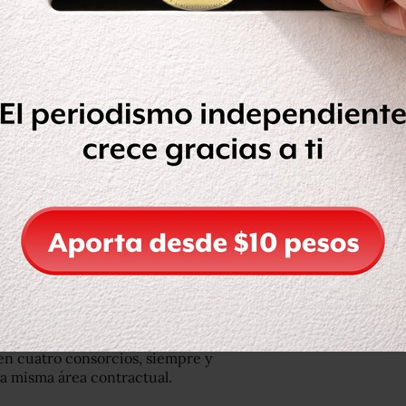
ra contar con producción de gas
aceite pesado, mientras que en la de
nte crudo ligero y gas seco.
econfiguradas las dimensiones de los
ra incluir bloques completos o
conomías de escala y hacerlas más
al de Hidrocarburos (CNH), Juan Carlos
a de la Ronda Dos, las empresas
 en cuatro consorcios, siempre y
na misma área contractual.