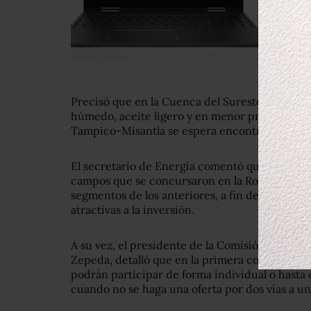
Precisó que en la Cuenca del Sureste se espe
húmedo, aceite ligero y en menor proporción, 
Tampico-Misantla se espera encontrar mayorme
El secretario de Energía comentó que fueron r
campos que se concursaron en la Ronda Uno pa
segmentos de los anteriores, a fin de lograr e
atractivas a la inversión.
A su vez, el presidente de la Comisión Nacion
Zepeda, detalló que en la primera convocatori
podrán participar de forma individual o hasta
cuando no se haga una oferta por dos vías a u