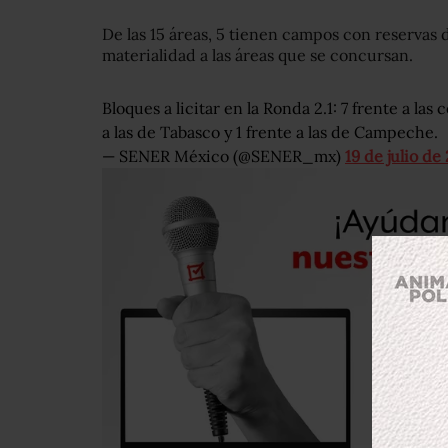
De las 15 áreas, 5 tienen campos con reservas 
materialidad a las áreas que se concursan.
Bloques a licitar en la Ronda 2.1: 7 frente a las
a las de Tabasco y 1 frente a las de Campeche.
— SENER México (@SENER_mx)
19 de julio de