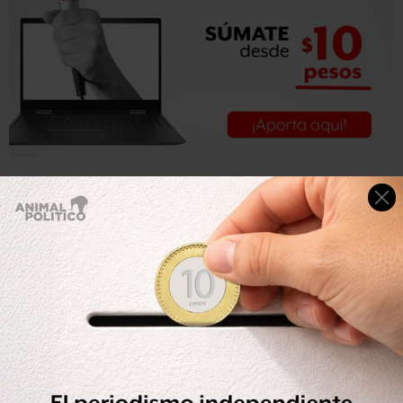
Las dependencias con más denuncias por no cumplir
con las resoluciones del INAI son la Procuraduría General
de la República (PGR), el Servicio de Administración
Tributaria (SAT) y la Secretaría de la Defensa Nacional
(Sedena)
que acumulan el 69% del total.
Las denuncias contra el SAT son, en todos los casos, por
información relativa a la condonación de impuestos,
que esa dependencia se ha negado a entregar
pese a las
reiteradas peticiones del INAI.