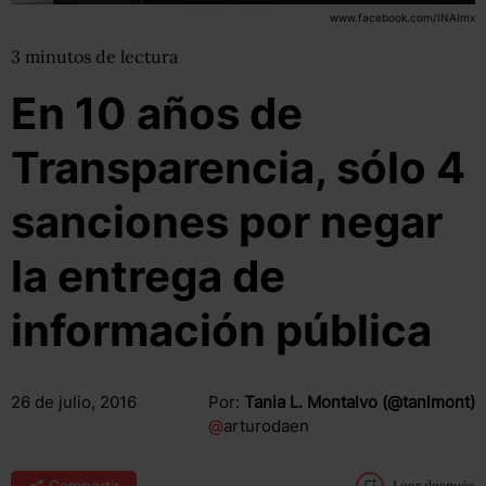
www.facebook.com/INAImx
3
minutos
de lectura
En 10 años de
Transparencia, sólo 4
sanciones por negar
la entrega de
información pública
26 de julio, 2016
Por:
Tania L. Montalvo (@tanlmont)
@
arturodaen
Compartir
Leer después