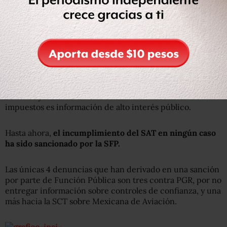
El argumento del SAT es que se trata de información
clasificada como reservada y protegida por el secreto
fiscal y que revelarla implica transgredir los derechos de
los contribuyentes.
El INAI, por su parte, tras discutir los argumentos el SAT
ha resuelto en diversas ocasiones que el nombre de los
contribuyentes beneficiados con la condonación de
impuestos es información de alto interés público.
Hasta ahora,
el incumplimiento del SAT en ningún caso
ha sido sancionado por la SFP.
Las únicas 4 denuncias que han derivado en una sanción
por parte de Función Pública son tres contra PGR, por no
entregar información sobre controles de confianza, y una
más hacia la SCT sobre Mexicana de Aviación.