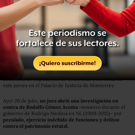
Los tres organismos señalados son el Consejo Estatal de
Promoción a la Inversión, el Consejo de Administración
del Sistema de Caminos y el Comité Técnico Fidecitrus y
están relacionados con la
entrega de beneficios
superiores a la ley para la empresa KIA Motors.
Una fuente estatal reveló a ABC que el exmandatario
estatal promovió el recurso para evitar una orden de
aprehensión cuando se presente ante el juez pero que no
existe ningún recurso para evitar que acuda a la
audiencia de imputación de delito a las 9:00 horas de
este jueves en el Palacio de Justicia de Monterrey.
Ayer 26 de julio,
un juez abrió una investigación en
contra de Rodolfo Gómez Acosta –
tesorero durante el
gobierno de Rodrigo Medina en NL (2009-2015)– por
peculado, ejercicio indebido de funciones y delitos
contra el patrimonio estatal.