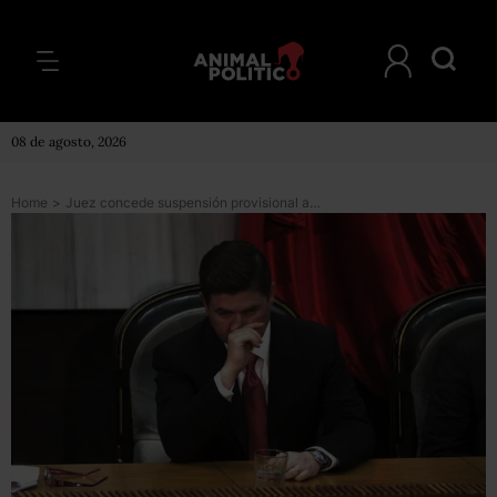
08 de agosto, 2026
Home
>
Juez concede suspensión provisional a exgobernador Medina para no ser detenido