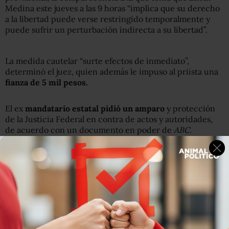
Medina este jueves a las 9 horas “implica que su derecho
a la libertad puede verse restringido temporalmente y
puede sufrir un perturbación indirecta a su libertad”.
La medida cautelar “surte efectos de inmediato”,
determinó el juez, quien además le impuso al priista una
fianza de 5 mil pesos.
El ex
mandatario estatal pidió un amparo
y protección
de la Justicia Federal en contra de actos y autoridades,
de acuerdo con un documento en poder de
ABC
.
Lee: Juez investiga al extesorero de Rodrigo Medina por
peculado y delito patrimonial en NL
Medina es investigado por irregularidades halladas por
la Subprocuraduría especializada en combate a la
corrupción
en tres comités y consejos estatales por un
monto de 3 mil 600 millones de pesos.