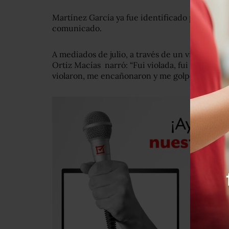
Martínez García ya fue identificado por varias d
comunicado.
A mediados de julio, a través de un video pub
Ortiz Macías narró: “Fui violada, fui golpead
violaron, me encañonaron y me golpearon”.