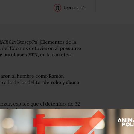
Leer después
ARi62vGtzscpPa”]Elementos de la
ia del Edomex detuvieron al
presunto
 de autobuses ETN
, en la carretera
ficaron al hombre como Ramón
usado de los delitos de
robo y abuso
nzur, explicó que el detenido, de 32
o, donde “
en una operación
aron aproximar lo suficiente para
de efectuar disparos de arma de
de acuerdo con un comunicado.