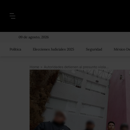
09 de agosto, 2026
Política
Elecciones Judiciales 2025
Seguridad
México De
Home
>
Autoridades detienen al presunto violador de una mujer en un autobús de ETN