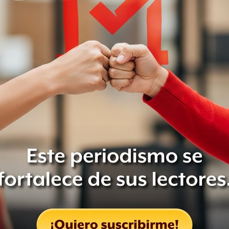
e las víctimas, detalló el
licado en YouTube, Rosa Margarita
a dentro de un autobús ETN. Me