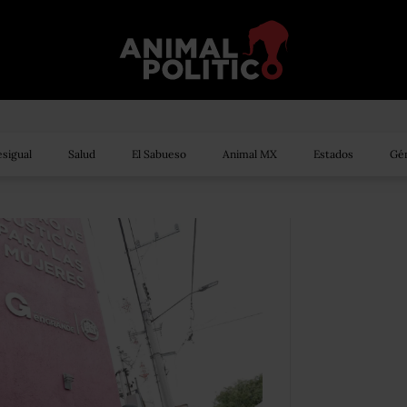
sigual
Salud
El Sabueso
Animal MX
Estados
Gén