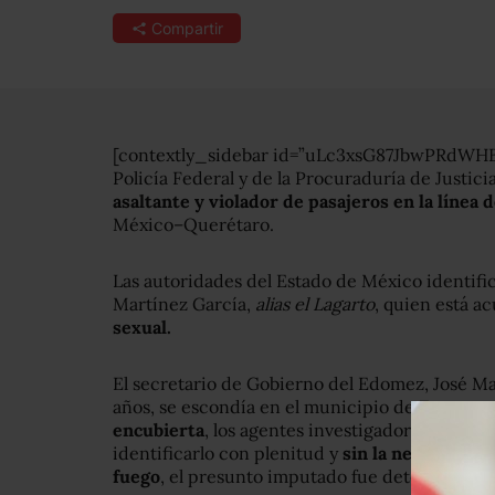
Compartir
[contextly_sidebar id=”uLc3xsG87JbwPRdWHB
Policía Federal y de la Procuraduría de Justic
asaltante y violador de pasajeros en la línea
México–Querétaro.
Las autoridades del Estado de México identi
Martínez García,
alias el Lagarto
, quien está ac
sexual.
El secretario de Gobierno del Edomez, José Ma
años, se escondía en el municipio de Zumpang
encubierta
, los agentes investigadores se logr
identificarlo con plenitud y
sin la necesidad 
fuego
, el presunto imputado fue detenido”, 