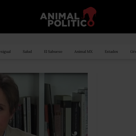
sigual
Salud
El Sabueso
Animal MX
Estados
Gén