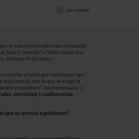
Leer después
o que se han presentado más demandas
 se busca “mutilar” el libro donde fue
nte, Enrique Peña Nieto.
 se escucha a Aristegui mencionar que
daño moral, con la que se exige la
imiento económico” indeterminado, y
radio, televisión y conferencias.
al que se atrevió a publicarlo”
,
r y de impedir que estos periodistas