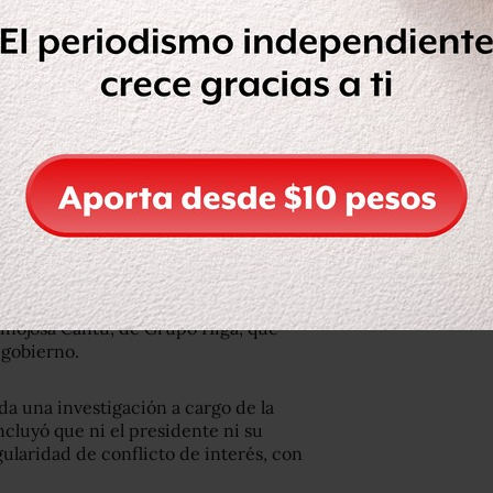
o autores a los periodistas Daniel
astián Barragán.
El prólogo estuvo a
su salida de MVS. Señaló que la
nes políticas.
portaje previo, difundido en internet,
esidente Peña Nieto y su familia tenían
Chapultepec, “construida y
inojosa Cantú, de Grupo Higa, que
 gobierno.
ada una investigación a cargo de la
ncluyó que ni el presidente ni su
gularidad de conflicto de interés, con