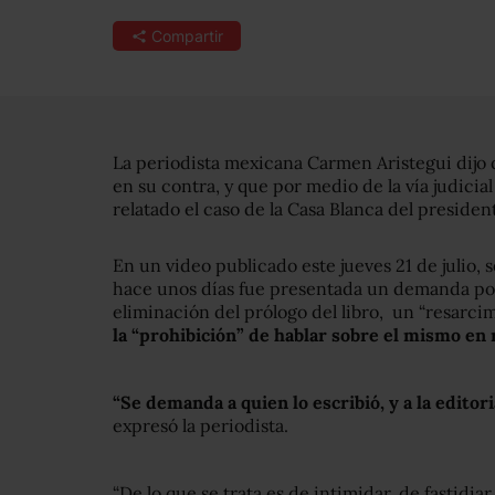
Compartir
La periodista mexicana Carmen Aristegui dij
en su contra, y que por medio de la vía judicial
relatado el caso de la Casa Blanca del preside
En un video publicado este jueves 21 de julio,
hace unos días fue presentada un demanda por 
eliminación del prólogo del libro, un “resarc
la “prohibición” de hablar sobre el mismo en 
“Se demanda a quien lo escribió, y a la editori
expresó la periodista.
“De lo que se trata es de intimidar, de fastidia