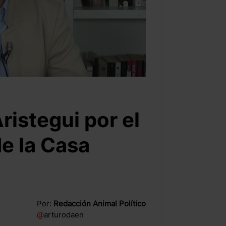
istegui por el
de la Casa
Por:
Redacción Animal Político
@
arturodaen