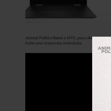
Animal Político
llamó a MVS, para obtener un c
hubo una respuesta inmediata.