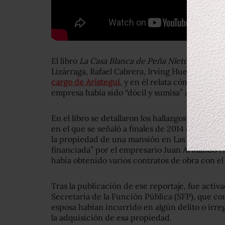
El libro
La Casa Blanca de Peña Nieto
tiene com
Lizárraga, Rafael Cabrera, Irving Huerta y Seb
cargo de Aristegui
, y en él relata cómo se dio 
empresa había sido “dócil y sumisa” ante presio
En el libro se detallaron los hallazgos de un re
en el que se señaló a finales de 2014 que el pr
la propiedad de una mansión en Las Lomas de 
financiada” por el empresario Juan Armando H
había obtenido varios contratos de obra con el
Tras la publicación de ese reportaje, fue activ
Secretaría de la Función Pública (SFP), que co
esposa habían incurrido en algún delito o irre
la adquisición de esa propiedad.