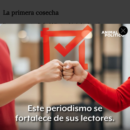
La primera cosecha
En su proyecto, Rafael Mier cultivó dos hectáreas con
estos granos, como un primer paso para extender la
siembra a las otras variedades.
No fue sencillo, asegura el empresario activista, porque la
variedad toluqueña dejó de sembrarse hace mucho
tiempo.