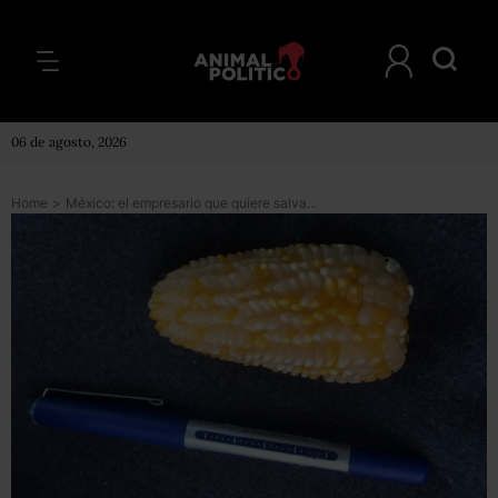
06 de agosto, 2026
Home
>
México: el empresario que quiere salvar de la extinción a las palomitas de maíz originales