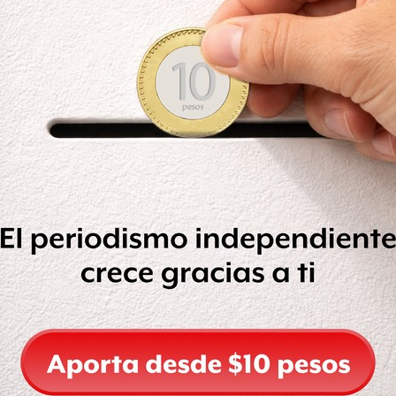
sual del Consumo Privado en el
nos reales 2.2% en el cuarto mes del
s desestacionalizadas.
igen importado disminuyó 6.1% y el
etrocedió 2.2% en el cuarto mes de
tos ajustados por estacionalidad.