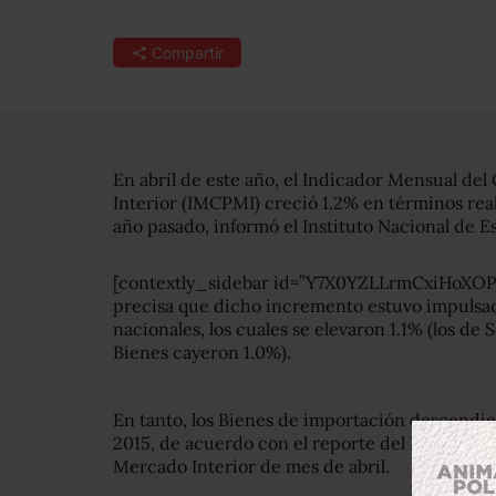
Compartir
En abril de este año, el Indicador Mensual de
Interior (IMCPMI) creció 1.2% en términos rea
año pasado, informó el Instituto Nacional de Es
[contextly_sidebar id=”Y7X0YZLLrmCxiHoXO
precisa que dicho incremento estuvo impulsado
nacionales, los cuales se elevaron 1.1% (los de
Bienes cayeron 1.0%).
En tanto, los Bienes de importación descendie
2015, de acuerdo con el reporte del Indicado
Mercado Interior de mes de abril.