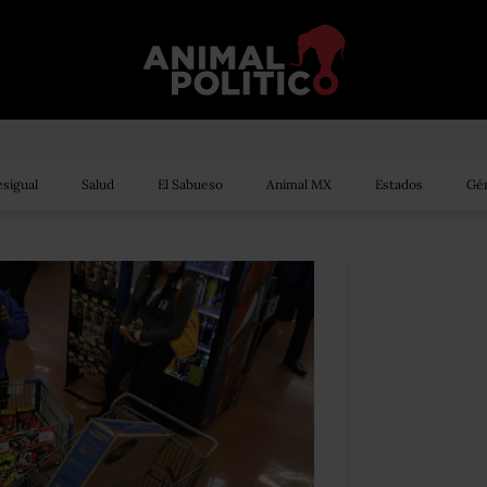
sigual
Salud
El Sabueso
Animal MX
Estados
Gén