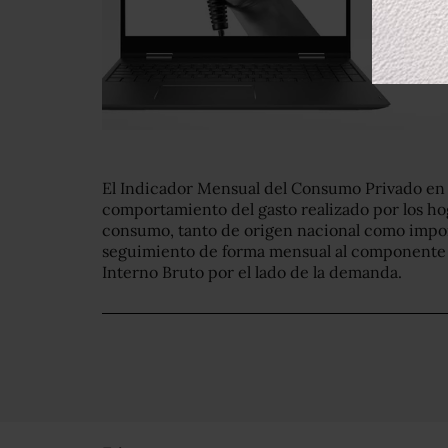
El Indicador Mensual del Consumo Privado en 
comportamiento del gasto realizado por los ho
consumo, tanto de origen nacional como impor
seguimiento de forma mensual al componente m
Interno Bruto por el lado de la demanda.