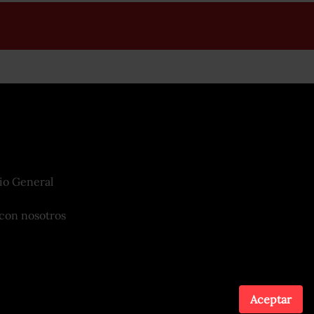
io General
con nosotros
Aceptar