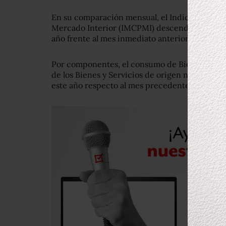
En su comparación mensual, el Indicador Men
Mercado Interior (IMCPMI) descendió en térmi
año frente al mes inmediato anterior, con cifra
Por componentes, el consumo de Bienes de or
de los Bienes y Servicios de origen nacional r
este año respecto al mes precedente, según da