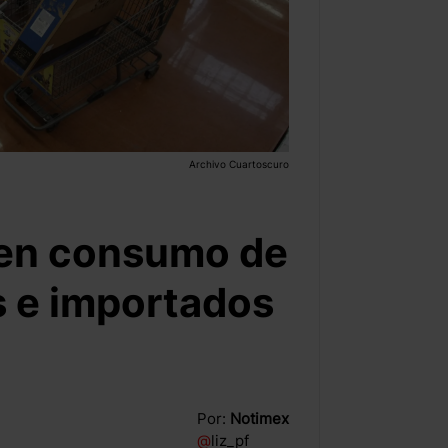
Archivo Cuartoscuro
en consumo de
s e importados
Por:
Notimex
@
liz_pf