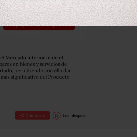
el Mercado Interior mide el
gares en bienes y servicios de
tado, permitiendo con ello dar
ás significativo del Producto
Compartir
Leer después