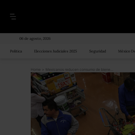
06 de agosto, 2026
Política
Elecciones Judiciales 2025
Seguridad
México De
Home
>
Mexicanos reducen consumo de bienes nacionales e importados en junio