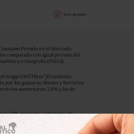
Leer después
l Consumo Privado en el Mercado
les comparado con igual periodo del
tadística y Geografía (INEGI).
PyUwogpvLW2TBrm”]El instituto
 por los gastos en Bienes y Servicios
 Servicios aumentaron 3.6% y los de
ron 1.9% respecto a igual mes de
r Mensual del Consumo Privado en el