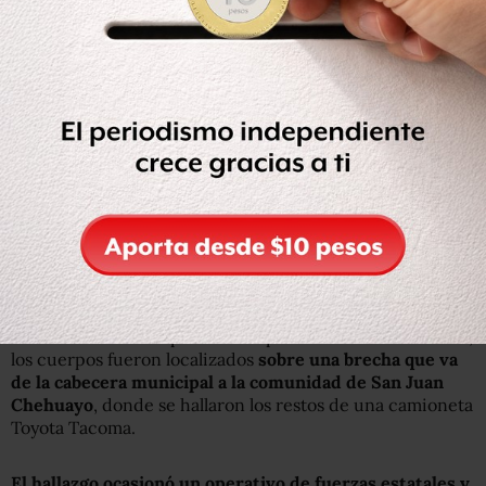
Encuentran a 9 calcinados en Michoacán
En el municipio de Cuitzeo
, en Michoacán,
fueron
hallados los cuerpos calcinados de nueve personas
en el
interior de una camioneta.
De acuerdo con los primeros reportes de las autoridades,
los cuerpos fueron localizados
sobre una brecha que va
de la cabecera municipal a la comunidad de San Juan
Chehuayo
, donde se hallaron los restos de una camioneta
Toyota Tacoma.
El hallazgo ocasionó un operativo de fuerzas estatales y