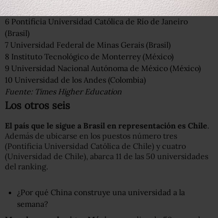
5
Universidad Federal de Río de Janeiro (Brasil)
6
Pontificia Universidad Católica de Río de Janeiro
(Brasil)
7
Universidad Federal de Minas Gerais (Brasil)
8
Instituto Tecnológico de Monterrey (México)
9
Universidad Nacional Autónoma de México (México)
10
Universidad de los Andes (Colombia)
Fuente: Times Higher Education
Los otros seis
El país que le sigue a Brasil en representación es Chile
.
Además de ubicarse en los puestos número tres
(Pontificia Universidad Católica de Chile) y cuatro
(Universidad de Chile), abarca 11 de las 50 universidades
del ranking.
¿Por qué China construye una universidad a la
semana?