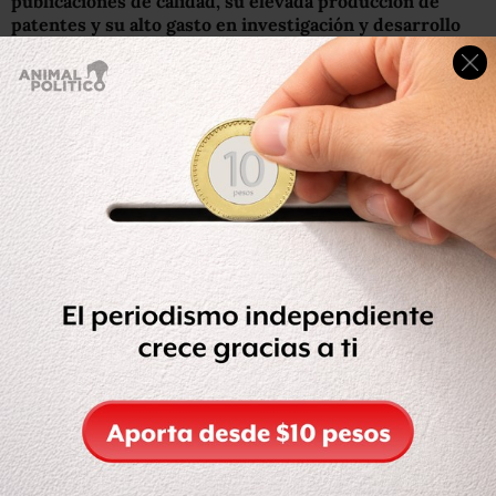
publicaciones de calidad, su elevada producción de
patentes y su alto gasto en investigación y desarrollo
en relación al producto bruto interno
(1,15%).
Por su parte, Javier Botero Álvarez, especialista de
educación superior para América Latina del Banco
Mundial, dijo a THE que las universidades públicas de
Brasil sobresalen por dos factores:
una elevada
financiación estatal y un selecto sistema de elección de
estudiantes
.
El liderazgo educativo de Brasil en la región se mantiene
a pesar del estancamiento actual de la economía de país y
los recortes de financiamiento que están sufriendo las
universidades estatales.
Las mejores universidades de América Latina
1 Universidad de Sao Paulo (Brasil)
2
Universidad de Campinas (Brasil)
3
Pontificia Universidad Católica de Chile (Chile)
4
Universidad de Chile (Chile)