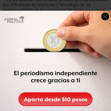
que el Instituto de Nutrición y Tecnología de los
Alimentos (INTA) de la Universidad de Chile -uno de los
más prestigiosos en la materia- había certificado que sus
productos cumplían con la normativa.
La sorpresa ocurrió rato después, cuando a través de una
declaración pública
el organismo desmintió a
McDonald
‘
s.
“En ningún momento y bajo ninguna circunstancia el
Centro de Alimentos del INTA analizó el menú del
producto ‘cajita feliz'”, aseguraron.
Lo que sí analizaron fueron productos “por separado, en
muestras cerradas, proporcionadas por la empresa
McDonald’s, en solo tres locales de su cadena”.
Por lo tanto, nunca existió la certificación a la que hizo
alusión McDonald’s.