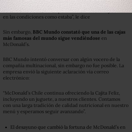
“El lunes debieron haber parado de vender la Cajita Feliz
en las condiciones como estaba”, le dice
Sin embargo,
BBC Mundo constató que una de las cajas
más famosas del mundo sigue vendiéndose
en
McDonald’s.
BBC Mundo intentó conversar con algún vocero de la
compañía multinacional, sin embargo no fue posible. La
empresa envió la siguiente aclaración vía correo
electrónico:
“McDonald’s Chile continua ofreciendo la Cajita Feliz,
incluyendo un juguete, a nuestros clientes. Contamos
con una larga tradición de calidad nutricional en nuestro
menú y esperamos seguir avanzando”.
El desayuno que cambió la fortuna de McDonald’s en