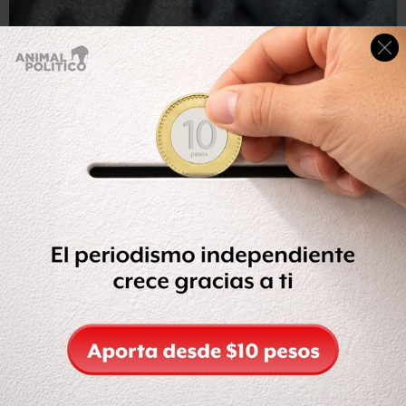
Imagen detallada de los puntos y líneas en la región cerca
del polo norte marciano.
Las imágenes han aclarado parte de la complejidad de los
patrones eólicos en
Marte
.
Las “líneas” largas están formadas por
vientos
bidireccionales
, lo que significa que son vientos que
soplan a ángulos derechos contra la duna.
Con el tiempo, el viento que sopla de una u otra
dirección esparce el material como un embudo en forma