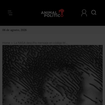
06 de agosto, 2026
Home
>
La NASA descifra mensaje en código Morse encontrado en la superficie de Marte