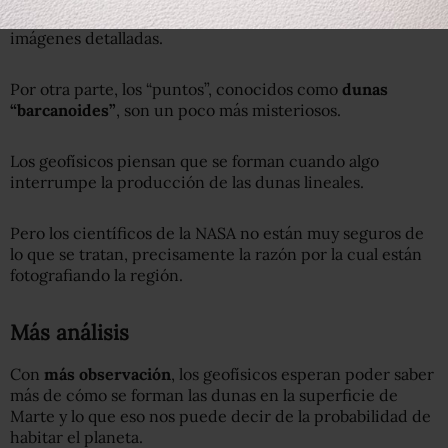
de
largas y oscuras líneas
que se pueden observar en las
imágenes detalladas.
Por otra parte, los “puntos”, conocidos como
dunas
“barcanoides”
, son un poco más misteriosos.
Los geofísicos piensan que se forman cuando algo
interrumpe la producción de las dunas lineales.
Pero los científicos de la NASA no están muy seguros de
lo que se tratan, precisamente la razón por la cual están
fotografiando la región.
Más análisis
Con
más observación
, los geofísicos esperan poder saber
más de cómo se forman las dunas en la superficie de
Marte y lo que eso nos puede decir de la probabilidad de
habitar el planeta.