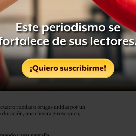
 otros siete oficiales y dos civiles
 cuatro ruedas u orugas unidas por un
de duración, una cámara giroscópica,
 mando y una pantalla
.