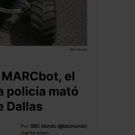
BBC Mundo
 MARCbot, el
a policía mató
e Dallas
Por:
BBC Mundo (@bbcmundo)
@
arturodaen