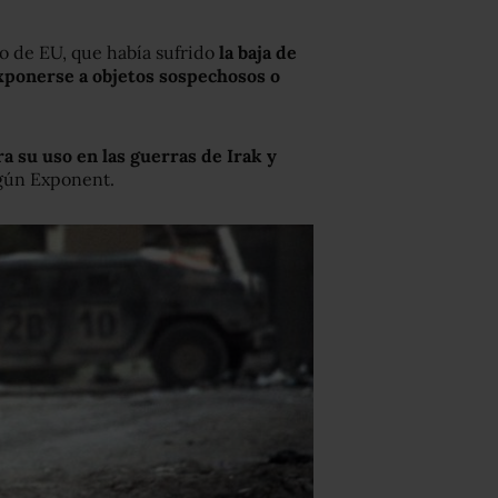
to de EU, que había sufrido
la baja de
exponerse a objetos sospechosos o
 su uso en las guerras de Ira
k
y
gún Exponent.