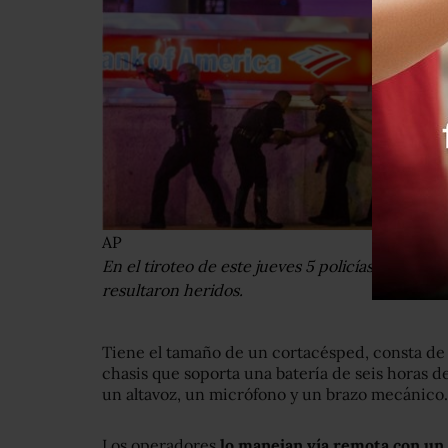
AP
En el tiroteo de este jueves 5 policías murieron y
resultaron heridos.
Tiene el tamaño de un cortacésped, consta de
chasis que soporta una batería de seis horas 
un altavoz, un micrófono y un brazo mecánico.
Los operadores
lo manejan vía remota con un