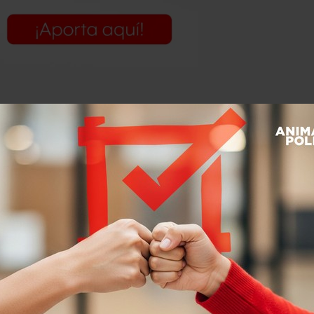
r del tiroteo de Dallas que dejó 5
 por las muertes de Sterling y
 el MARCbot en Irak y Afganistán.