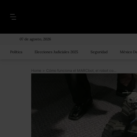
07 de agosto, 2026
Política
Elecciones Judiciales 2025
Seguridad
México De
Home
>
Cómo funciona el MARCbot, el robot con el que la policía mató al francotirador de Dallas