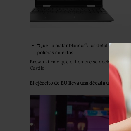
“Quería matar blancos”: los detalles del auto
policías muertos
Brown afirmó que el hombre se declaró enojado
Castile.
El ejército de EU lleva una década utilizando