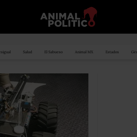
sigual
Salud
El Sabueso
Animal MX
Estados
Gén