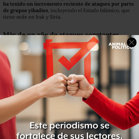
ha tenido un incremento reciente de ataques por parte
de grupos yihadíes
, incluyendo el Estado Islámico, que
tiene sede en Irak y Siria.
Más de un año de ataques constantes
El ataque perpetrado la noche de este jueves 14 de julio
ocurre ocho meses después de los atentados
extremistas en la capital París y un año y medio
después del ataque a la revista satírica Charlie Hebdo.
A continuación presentamos algunos de los ataques
ocurridos desde el atentado contra el semanario francés.
– Del 7 al 9 de enero de 2015:
Los hermanos Chérif y
Saïd Kouachi
matan a 12 personas el 7 de enero en la
sede del
semanario satírico francés Charlie Hebdo
en París. Entre las víctimas figuran el director de la
publicación, varios de sus reputados caricaturistas y