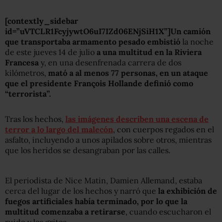
[contextly_sidebar
id=”uVTCLR1FcyjywtO6uI7IZd06ENjSiH1X”]Un camión
que transportaba armamento pesado embistió
la noche
de este jueves 14 de julio
a una multitud en la Riviera
Francesa
y, en una desenfrenada carrera de dos
kilómetros,
mató a al menos 77 personas, en un ataque
que el presidente François Hollande definió como
“terrorista”.
Tras los hechos,
las imágenes describen una escena de
terror a lo largo del malecón
, con cuerpos regados en el
asfalto, incluyendo a unos apilados sobre otros, mientras
que los heridos se desangraban por las calles.
El periodista de Nice Matin, Damien Allemand, estaba
cerca del lugar de los hechos y narró que
la exhibición de
fuegos artificiales había terminado, por lo que la
multitud comenzaba a retirarse
, cuando escucharon el