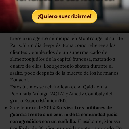
dos policías.
Tras dos días, las fuerzas de seguridad abaten a los dos
asaltantes, atrincherados en una empresa de las
afueras de la capital.
El 8 de enero, Amedy Coulibaly mata a una policía y
hiere a un agente municipal en Montrouge, al sur de
París. Y, un día después, toma como rehenes a los
clientes y empleados de un supermercado de
alimentos judíos de la capital francesa, matando a
cuatro de ellos. Los agentes lo abaten durante el
asalto, poco después de la muerte de los hermanos
Kouachi.
Estos últimos se reivindican de Al Qaida en la
Península Arábiga (AQPA) y Amedy Coulibaly del
grupo Estado Islámico (EI).
3 de febrero de 2015:
En Niza, tres militares de
guardia frente a un centro de la comunidad judía
son agredidos con un cuchillo.
El asaltante, Moussa
Coulibaly, de 30 años, es rápidamente capturado. En