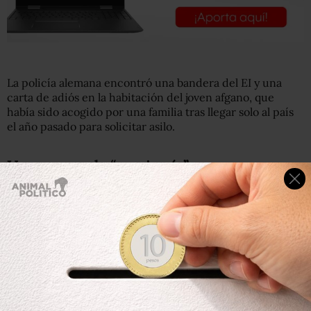
La policía alemana encontró una bandera del EI y una
carta de adiós en la habitación del joven afgano, que
había sido acogido por una familia tras llegar solo al país
el año pasado para solicitar asilo.
Una escena de “carnicería”
En la misiva, el joven escribió: “Ahora, rezo para poder
vengarme de estos ‘infieles’ e ir al paraíso”. El sábado, dos
días antes de los hechos, se enteró de la muerte de uno
de sus amigos en Afganistán, indicó la policía, sugiriendo
que este elemento lo empujó a pasar al acto.
El lunes por la noche se subió a un tren regional y atacó a
cuatro personas, todas ellas de una misma familia de