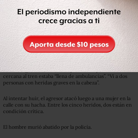
turistas chinos de Hong Kong.
Los golpeó en la cabeza al grito de “Allahu Akbar” (“Alá es
grande”), dejando detrás de él una “escena de carnicería”,
según un testigo que subió al tren tras la agresión.
“Las heridas son graves”, señaló el jefe de la policía de
Wurzburgo, Gerhard Kallert.
Otro testigo, Richard Weis, dijo a la AFP que la calle más
cercana al tren estaba “llena de ambulancias”. “Vi a dos
personas con heridas graves en la cabeza”.
Al intentar huir, el agresor atacó luego a una mujer en la
calle con su hacha. Entre los cinco heridos, dos están en
condición crítica.
El hombre murió abatido por la policía.