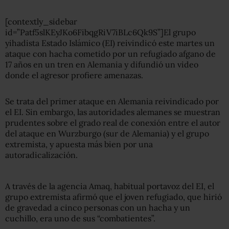
[contextly_sidebar
id=”Patf5slKEyJKo6FibqgRiV7iBLc6Qk9S”]El grupo
yihadista Estado Islámico (EI) reivindicó este martes un
ataque con hacha cometido por un refugiado afgano de
17 años en un tren en
Alemania
y difundió un video
donde el agresor profiere amenazas.
Se trata del primer ataque en
Alemania
reivindicado por
el EI. Sin embargo, las autoridades alemanes se muestran
prudentes sobre el grado real de conexión entre el autor
del ataque en Wurzburgo (sur de
Alemania
) y el grupo
extremista, y apuesta más bien por una
autoradicalización.
A través de la agencia Amaq, habitual portavoz del EI, el
grupo extremista afirmó que el joven refugiado, que hirió
de gravedad a cinco personas con un hacha y un
cuchillo, era uno de sus “combatientes”.