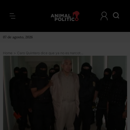
07 de agosto, 2026
Home
>
Caro Quintero dice que ya no es narcotraficante y que no tiene una guerra contra el Chapo