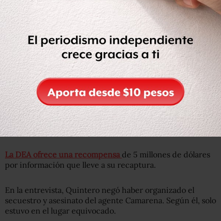
con el asesinato del agente de la DEA, Enrique Camarena
Salazar.
Esto hasta que en agosto de 2013
un tribunal federal en
Jalisco le concediera un amparo
, y saliera de la cárcel.
La Procuraduría General de la República (PGR), en ese
entonces bajo el mando de Jesús Murillo Karam, calificó
de “ridículos” los argumentos judiciales con los que
quedó libre, aunque en su momento no se activó un
operativo para impedir su salida o dar seguimiento a su
ubicación.
La DEA ofrece una recompensa
de 5 millones de dólares
por información que lleve a su recaptura.
En la entrevista, Quintero negó haber organizado el
secuestro y asesinato del agente Camarena. Según él, solo
estuvo en el lugar equivocado.