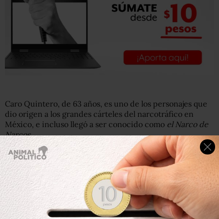
Caro Quintero, de 63 años, es uno de los personajes que
dio origen a los grandes cárteles del narcotráfico en
México, e incluso llegó a ser conocido como
el Narco de
Narcos.
Fundó el llamado
Cártel de Guadalajara
junto con su
amigo y compadre
Miguel Ángel Félix Gallardo
y Ernesto
Fonseca Carrillo,
Don Neto
.
Lo detuvieron en Costa Rica el 4 de abril de 1985,
a
petición de las autoridades mexicanas, al ser relacionado