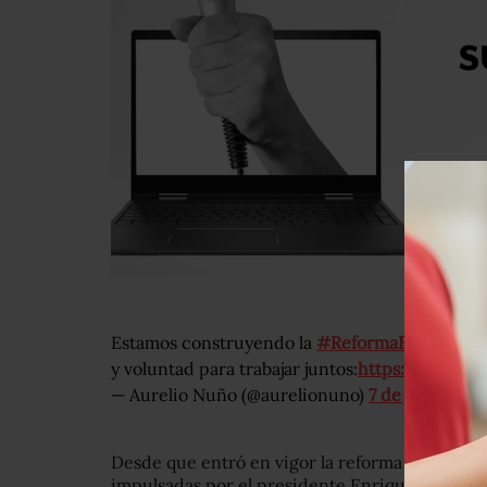
Estamos construyendo la
#ReformaEducativa
c
y voluntad para trabajar juntos:
https://t.co/V
— Aurelio Nuño (@aurelionuno)
7 de julio de 2
Desde que entró en vigor la reforma educativa
impulsadas por el presidente Enrique Peña Nie