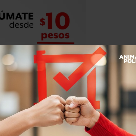
on los maestros. Les reitero mi apoyo
PGtRSlaw0
016
 –una de las reformas estructurales
to–, los
maestros de la CNTE se han