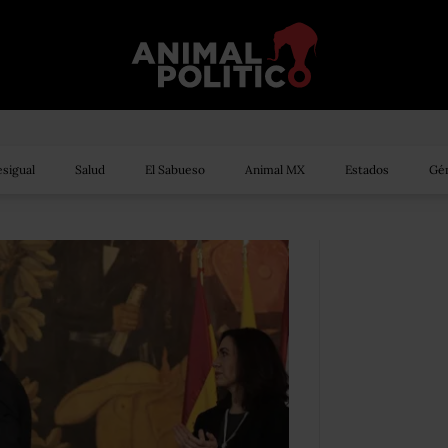
sigual
Salud
El Sabueso
Animal MX
Estados
Gén