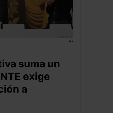
SEP
tiva suma un
 SNTE exige
ción a