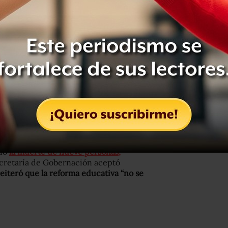
ente
y los castigos que implica para los
300 profesores de Guerrero serían
n.
firmes en que, a pesar de las
 la
reforma educativa no es
gobierno federal se agravara por los
s estatales y federales se enfrentaron
ndo
la muerte de nueve personas,
Secretaría de Gobernación aceptó
eiteró que la reforma educativa “no se