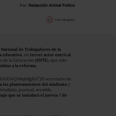
Por:
Redacción Animal Poítico
Leer después
 Nacional de Trabajadores de la
a educativa
, un
tercer actor entró al
es de la Educación (
SNTE
), que este
ambios a la reforma.
H3GONQN9qb8jghD”]El secretario de
 a los planteamientos del sindicato
y
tallada, puntual, sensible,
ajo que se instalará el jueves 7 de