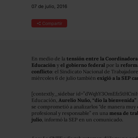
07 de julio, 2016
Compartir
En medio de la
tensión entre la Coordinadora
Educación
y
el gobierno federal
por la
reform
conflicto
: el Sindicato Nacional de Trabajador
miércoles 6 de julio también
exigió a la SEP c
[contextly_sidebar id=”dWqhY3OmEfz5tHCni
Educación,
Aurelio Nuño, “dio la bienvenida”
se comprometió a analizarlos “de manera muy de
profesional y responsable” en una
mesa de trab
julio
, informó la SEP en un comunicado.