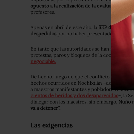
opuesto a la realización de la evaluación doc
profesores.
Apenas en abril de este año, la
SEP dijo que 1,
despedidos
por no haber presentado el exame
En tanto que las autoridades se han mantenido 
protestas, paros y bloqueos de la coordinadora,
negociable.
De hecho, luego de que el conflicto CNTE y el 
hechos ocurridos en Nochixtlán –donde policía
a maestros manifestantes y pobladores causa
cientos de heridos y dos desaparecidos
–, la 
dialogar con los maestros; sin embargo,
Nuño r
va a detener”.
Las exigencias