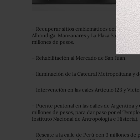
– Recuperar sitios emblemáticos como las call
Alhóndiga, Manzanares y La Plaza San Juan El 
millones de pesos.
– Rehabilitación al Mercado de San Juan.
– Iluminación de la Catedral Metropolitana y d
– Intervención en las cales Artículo 123 y Victo
– Puente peatonal en las calles de Argentina y
millones de pesos, para dar paso por el Templo
Instituto Nacional de Antropología e Historia).
– Rescate a la calle de Perú con 3 millones de