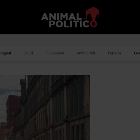
sigual
Salud
El Sabueso
Animal MX
Estados
Gén