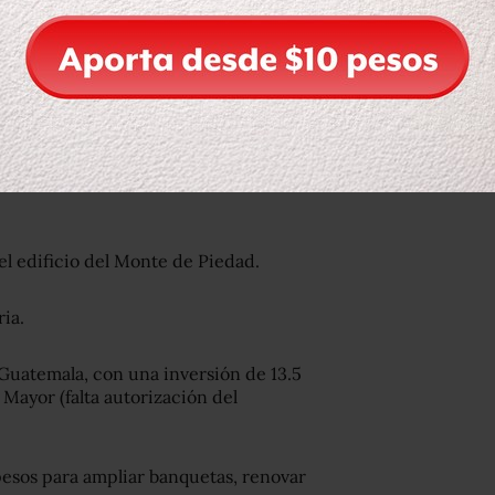
es de Moneda y Santísima, el Corredor
Buen Tono, con una inversión de 50
el edificio del Monte de Piedad.
ria.
 Guatemala, con una inversión de 13.5
 Mayor (falta autorización del
 pesos para ampliar banquetas, renovar