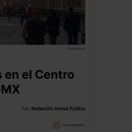
Cuartoscuro
s en el Centro
CDMX
Por:
Redacción Animal Político
Leer después