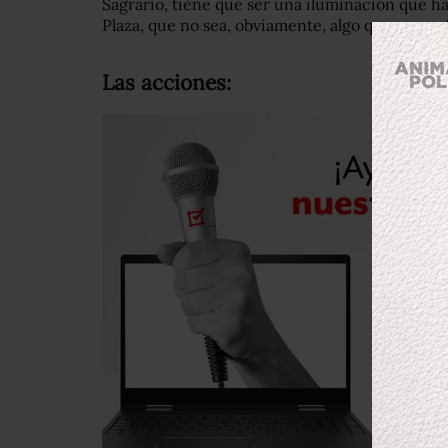
Sagrario, tiene que ser una iluminación que ha
Plaza, que no sea, obviamente, algo que se vea 
Las acciones: