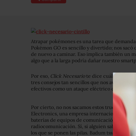
Atrapar pokémones es una tarea que demanda 
Pokémon GO es sencillo y divertido; nos sacó d
de nuevo a caminar. Eso implica también un ma
algo que a la larga podría dañar nuestro smart
Por eso,
Click Necesario
te dice cuál es la mej
tres consejos tan sencillos que nos avergüenza
efectivos como un ataque eléctrico contra un
Por cierto, no nos sacamos estos trucos de la 
Electronics, una empresa internacional que dis
baterías de equipos de comunicación, así com
radiocomunicación. Sí, si alguien sabe de bater
los que se ponen las pilas. Badum tsss.