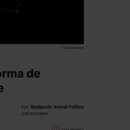
Click Necesario
forma de
e
Por:
Redacción Animal Político
@
arturodaen
Leer después