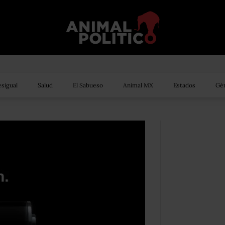
sigual
Salud
El Sabueso
Animal MX
Estados
Gén