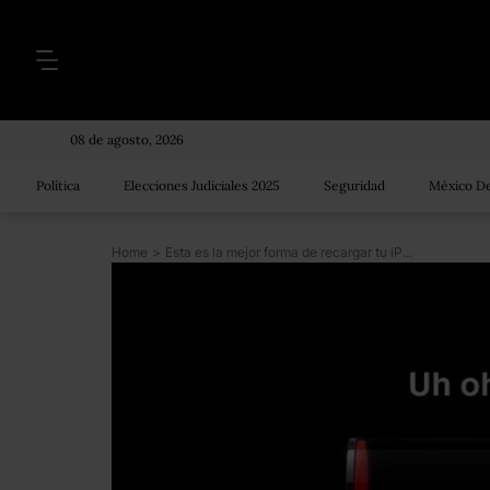
08 de agosto, 2026
Política
Elecciones Judiciales 2025
Seguridad
México De
Home
>
Esta es la mejor forma de recargar tu iPhone