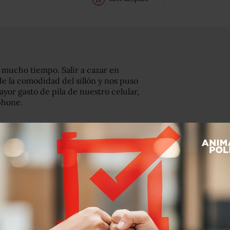
mucho tiempo. Salir a cazar en
e la comodidad del sillón y nos puso
yor gasto de pila de nuestro celular,
phone.
or forma de recargar tu iPhone. Son
 no haberlos aplicado antes y son
 pokémon volador.
manga. Estos son los tips de Cadex
eña y fabrica equipos probar pilas y
o puertos de carga para
ías, ellos –viene el chiste malo– son