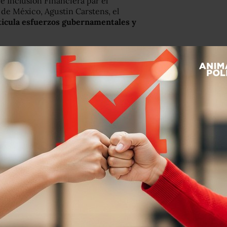
e Inclusión Financiera par el
 de México, Agustin Carstens, el
rticula esfuerzos gubernamentales y
inanciera
para que la población
mentos financieros que les sean de
 Pública
(SEP) incluirá este tema en
rios de programas sociales
como
 de que los consulados en Estados
l sistema financiero de ese país,
enda, Luis Videgaray Caso, y de