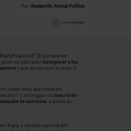
Por:
Redacción Animal Político
Leer después
MBlqJQfGopJOmP”]El presidente
 junio un plan para
incorporar a los
anciero
y que así puedan acceder a
iene como meta que todos los
anciero” y así tengan un
control de
estación de servicios
, a través de
es Bajos, y asesora especial del