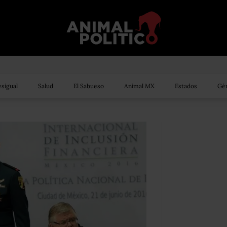
sigual
Salud
El Sabueso
Animal MX
Estados
Gén