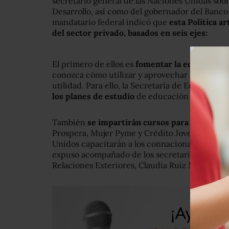
secretario general de las Naciones Unidas sobr
Desarrollo, así como del gobernador del Banco
mandatario federal indicó que
esta Política a
del sector privado, basados en seis ejes:
El primero de ellos es
fomentar la educación f
conozca cómo utilizar y aprovechar los instru
utilidad. Para ello, la Secretaría de Educación
los planes de estudio
de educación básica.
También
se impartirán cursos para beneficia
Prospera, Mujer Pyme y Crédito Joven, además
Unidos capacitarán a los connacionales sobre e
expuso acompañado de los secretarios de Haci
Relaciones Exteriores, Claudia Ruiz Massieu.