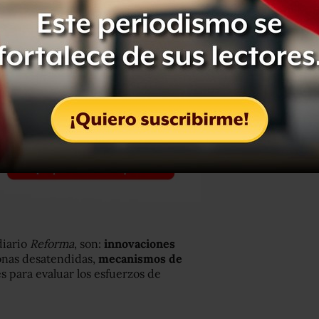
diario
Reforma
, son:
innovaciones
nas desatendidas,
mecanismos de
s para evaluar los esfuerzos de