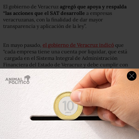
El gobierno de Veracruz
agregó que apoya y respalda
“las acciones que el SAT desarrolle
a empresas
veracruzanas, con la finalidad de dar mayor
transparencia y aplicación de la ley”.
En mayo pasado,
el gobierno de Veracruz indicó
que
“cada empresa tiene una cuenta por liquidar, que está
cargada en el Sistema Integral de Administración
Financiera del Estado de Veracruz y debe cumplir con
requisitos como un contrato,una fianza y un proceso
licitatorio”.
Este martes,
Animal Político
publicó
que el SAT comprobó
que
25 de las 26 compañías investigadas no existen
y se
presume que sus operaciones son falsas.