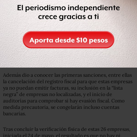
Además dio a conocer las primeras sanciones, entre ellas
la cancelación del registro fiscal para que estas empresas
ya no puedan emitir facturas, su inclusión en la “lista
negra” de empresas no localizadas, y el inicio de
auditorías para comprobar si hay evasión fiscal. Como
medida precautoria, se congelarán incluso cuentas
bancarias.
Tras concluir la verificación física de estas 26 empresas,
iniciada el 24 de mayo, el resultado es que no hay ni