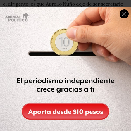
el dirigente, es que Aurelio Nuño deje de ser secretario
de Educación Pública, porque a su parecer sus
declaraciones no abonan a construir una salida.
“No escuchamos, escucharon nuestra posición, nuestra
propuesta,
escuchamos la de ellos, y yo creo que ese es el
primer camino que se abre para poder construir rutas”,
dijo Enrique Enríquez, secretario de la sección 9.
El diálogo entre el gobierno y los maestros se dio tres días
después del choque violento en Nochixtlán, Oaxaca,
donde murieron al menos nueve personas (según la
CNTE, son 11 víctimas).
El pasado domingo 19 de junio, tanto la Policía Federal
como la policía de Oaxaca acudieron a desalojar uno de
los bloqueos de la CNTE y sus simpatizantes, que había
permanecido durante varios días en la zona de
Nochixtlán.