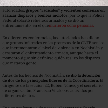
Sin embargo, de acuerdo con lo dicho por las
autoridades,
grupos “radicales” y violentos comenzaron
a lanzar disparos y bombas molotov,
por lo que la Policía
Federal solicitó refuerzos armados y se dio un
enfrentamiento, en el que
murieron ocho personas.
En diferentes conferencias, las autoridades han dicho
que grupos infiltrados en las protestas de la CNTE son los
que incrementaron el nivel de violencia en Nochixtlán y
desataron el enfrentamiento armado, aunque hasta el
momento sigue sin definirse quién realizó los disparos
que mataron gente.
Antes de los hechos de Nochixtlán,
se dio la detención
de dos de los principales líderes de la Coordinadora.
El
dirigente de la sección 22, Rubén Núñez, y el secretario
de organización, Francisco Villalobos, acusados por
diferentes delitos.
En una conferencia de prensa,
el secretario Osorio