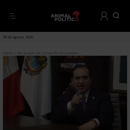
06 de agosto, 2026
Home
>
Me acusan de corrupción sin pruebas, con mentiras: Javier Duarte