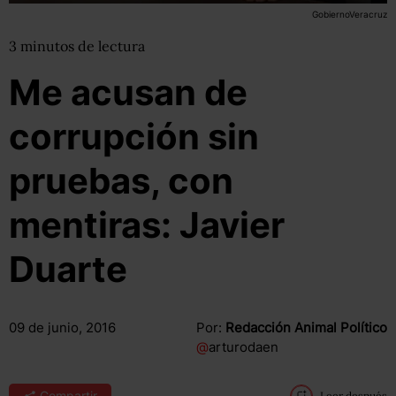
GobiernoVeracruz
3
minutos
de lectura
Me acusan de
corrupción sin
pruebas, con
mentiras: Javier
Duarte
09 de junio, 2016
Por:
Redacción Animal Político
@
arturodaen
Compartir
Leer después