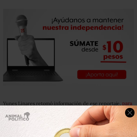
Yunes Linares retomó información de ese reportaje,
para
agregarla en una denuncia
presentada contra el
gobernador de Veracruz.
“Los desvíos de los que se habla, solo existen en la