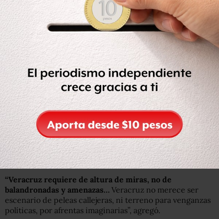
mente tortuosa de quien sí tiene denuncias formales
por enriquecimiento ilícito, y gravísimos señalamientos
por falta de probidad como persona”, mencionó Duarte
en el video.
“Una cosa es la propaganda electorera, basada en la
infamia, y la acusación sin bases, y otra muy distinta
probar los dichos”, agregó.
En otro punto de su mensaje, dijo que no teme a los que
usan la violencia verbal para intimidar y ganar
simpatías.
“Hay quienes tienen un pasado de
corrupción, y perversiones, que tratan de ocultar tras
un falso y ridículo disfraz de vengador justiciero”
,
mencionó el gobernador.
“Veracruz requiere de altura de miras, no de
balandronadas y amenazas…
Veracruz no merece ser
escenario de peleas callejeras, ni terreno para venganzas
políticas, por afrentas imaginarias”, agregó.