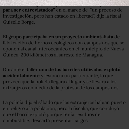
“Solo fueron
requeridos por las autoridades policiales
para ser entrevistados”
en el marco de “un proceso de
investigación, pero han estado en libertad”, dijo la fiscal
Guiselle Borge.
El grupo participaba en un proyecto ambientalista
de
fabricación de hornos ecológicos con campesinos que se
oponen al canal interoceánico en el municipio de Nueva
Guinea, 200 kilómetros al sureste de Managua.
Durante el taller
uno de los barriles utilizados explotó
accidentalmente
y lesionó a un participante, lo que
provocó que la policía llegara al lugar y se llevara a los
extranjeros en medio de la protesta de los campesinos.
La policía dijo el sábado que los extranjeros habían puesto
en peligro a la población, pero la fiscalía, que concluyó
que el barril explotó porque tenía residuos de
combustible, descartó presentar cargos