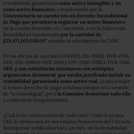
rentabilidad garantizada
como activo intangible y no
como activo financiero
, considerando que la
Concesionaria no cuenta con un derecho Incondicional
de Pago que permitiera registrar un activo financiero
en la cuenta Inversión en Concesión, y en la Subcuenta
Rentabilidad Garantizada
por la cantidad de
$29,471,103,058.00”
estableció oficialmente la CNBV.
En los oficios de sanción CONMEX-210-119811-HVR-2016,
OHL-210-119809-HVR-2016 y OPI-2010-119813-HVR-2016
OHL y sus subsidiarias intentaron con múltiples
argumentos demostrar que estaba justificado incluir su
rentabilidad garantizada
como activo real
, ya sea porque
si tenían derecho de pago o incluso porque era cuestión
de “terminologías”, pero
la Comisión desestimó todo ello
y confirmó la irregularidades.
¿Cuál es la consecuencia de todo esto? Como la propia
OHL lo demuestra en sus estados financieros del Circuito
Mexiquense publicados hace un mes, sin la rentabilidad
garantizada en la cuenta “inversión en concesión neto” el