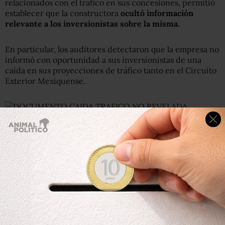
relacionados con el tráfico en sus concesiones, permitió
establecer que la constructora
ocultó información
relevante a los inversionistas sobre la misma.
En particular, los auditores detectaron que la empresa no
informó con oportunidad a sus inversionistas de una
caída en sus proyecciones de tráfico tanto en el Circuito
Exterior Mexiquense.
Por ejemplo, en su análisis la CNBV establece que OHL a
través de Conmex proyectó en 2012, que sus ingresos por
pago de peaje en el Circuito Exterior Mexiquense serían
de mil 935 millones de pesos al cierre de 2012; dos mil
557 millones de pesos al cierre de 2013; y dos mil 919
millones de peso al cierre de 2014. Lo anterior se traduce
en que los porcentajes de crecimiento de peaje serían de
37.5, 32.1 y 14.1 por ciento respectivamente.