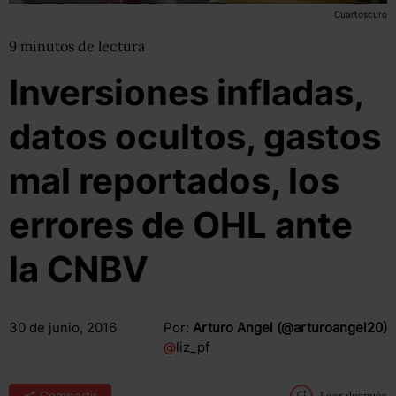
Cuartoscuro
9
minutos
de lectura
Inversiones infladas,
datos ocultos, gastos
mal reportados, los
errores de OHL ante
la CNBV
30 de junio, 2016
Por:
Arturo Angel (@arturoangel20)
@
liz_pf
Compartir
Leer después