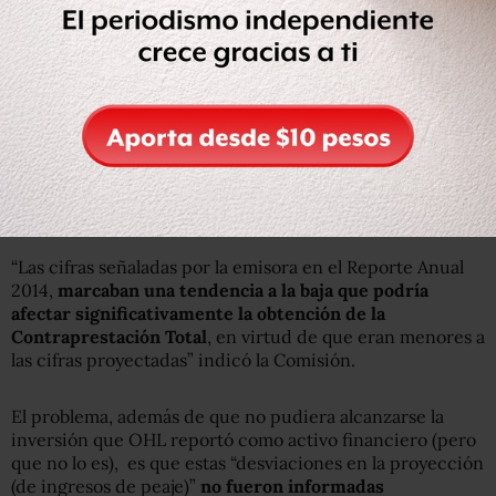
Sin embargo, la CNBV destaca que en el reporte anual de
2014, la subsidiaria de OHL reportó que los ingresos por
peaje fueron de mil 895 millones en 2012 (diferencia de 2
por ciento respecto a lo proyectado); dos mil 105 millones
en 2013 (diferencia de 17.69 por ciento respecto a lo
proyectado); y de dos mil 361 millones (diferencia de 19.12
por ciento respecto a lo proyectado.
“Las cifras señaladas por la emisora en el Reporte Anual
2014,
marcaban una tendencia a la baja que podría
afectar significativamente la obtención de la
Contraprestación Total
, en virtud de que eran menores a
las cifras proyectadas” indicó la Comisión.
El problema, además de que no pudiera alcanzarse la
inversión que OHL reportó como activo financiero (pero
que no lo es), es que estas “desviaciones en la proyección
(de ingresos de peaje)”
no fueron informadas