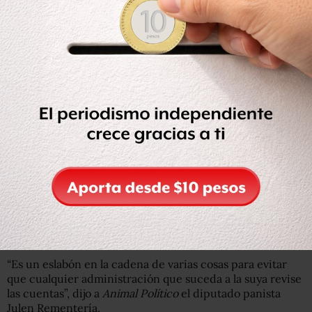
considera que debe proceder frente a las autoridades,
que lo haga”, demandó.
Antes de concluir con la conferencia, Carolina Monroy
a
gregó que el PRI no tiene “porqué responder, mucho
menos avalar aquello que no pudiera estar alineado a
los principios institucionales y sobre todo en la
legalidad.”
El pasado 25 de junio,
diputados de oposición en
Veracruz conformaron un bloque
para impedir que la
mayoría priista en el Congreso elija al nuevo fiscal
anticorrupción, pues, dicen, éste nombramiento sería a
modo, para evitar que las cuentas del gobierno saliente
sean revisadas.
“Es un eslabón en la cadena de varias cosas para evitar
que cualquier administración que suceda a la suya revise
las cuentas”, dijo a
Animal Político
el diputado panista
Julen Rementería.