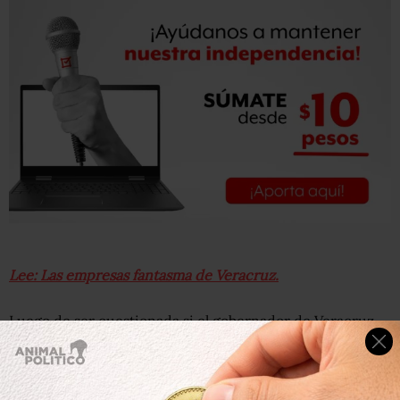
Lee: Las empresas fantasma de Veracruz.
Luego de ser cuestionada si el gobernador de Veracruz
debe ir a prisión, la líder priista
aseguró que el PRI no es
Ministerio Público para castigar las presuntas
irregularidades de Duarte.
“Si alguien tiene algo que
decir frente a las autoridades, que lo haga. Si alguien