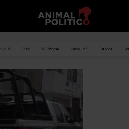
sigual
Salud
El Sabueso
Animal MX
Estados
Gén