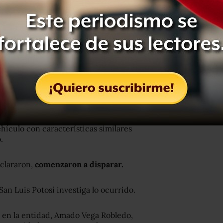
 policías realizaron 17 disparos
dad de Villa de Arista, de nombre
uieron en su patrulla a la camioneta,
hículo con características similares
.
eclararon,
comenzaron a disparar.
n Luis Potosí investiga lo ocurrido.
es en la entidad, Amado Vega Robledo,