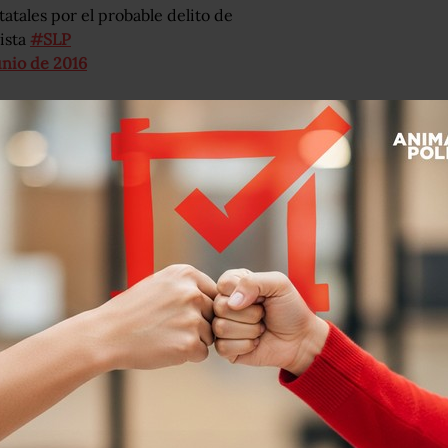
tatales por el probable delito de
rista
#SLP
unio de 2016