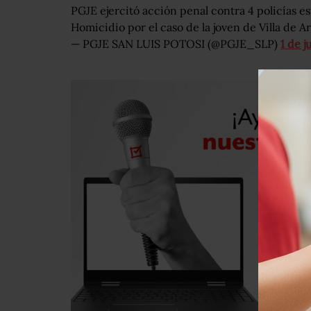
PGJE ejercitó acción penal contra 4 policías es
Homicidio por el caso de la joven de Villa de A
— PGJE SAN LUIS POTOSI (@PGJE_SLP)
1 de j