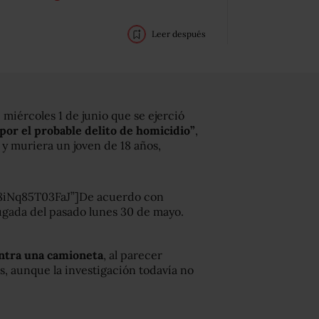
Leer después
 miércoles 1 de junio que se ejerció
por el probable delito de homicidio”
,
y muriera un joven de 18 años,
18iNq85T03FaJ”]De acuerdo con
ugada del pasado lunes 30 de mayo.
ontra una camioneta
, al parecer
s, aunque la investigación todavía no