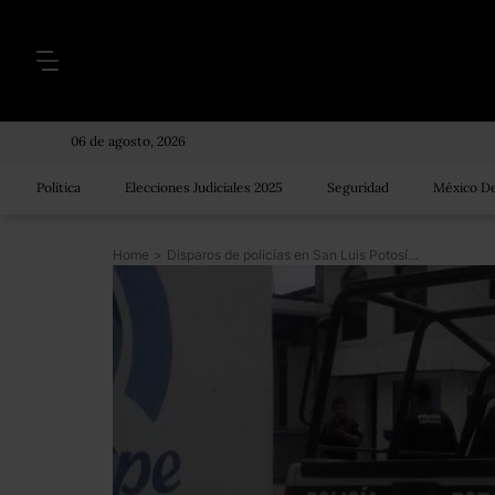
06 de agosto, 2026
Política
Elecciones Judiciales 2025
Seguridad
México De
Home
>
Disparos de policías en San Luis Potosí mataron a Alondra, una estudiante de 18 años