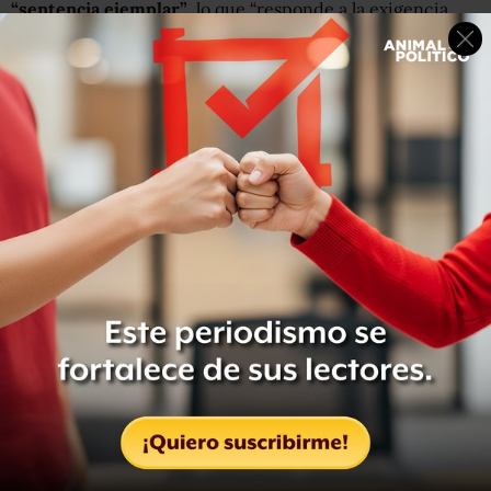
“sentencia ejemplar”
, lo que “responde a la exigencia
ciudadana de actuar sin distingo en contra de quien viola
la Ley y evitar la impunidad”.
Los hechos tuvieron lugar la noche del pasado 13 de
junio, cuando
la familia circulaba en una camioneta
a la
altura de la comunidad Emiliano Zapata del municipio,
procedentes del estado de Puebla, cuando
fueron
agredidos con disparos por elementos de la Policía
Municipal
.
Los agentes municipales perseguían a un vehículo
parecido a la camioneta de la familia, por lo que
dispararon causando lesiones a una persona y la muerte
de dos más, de 36 y 17 años.